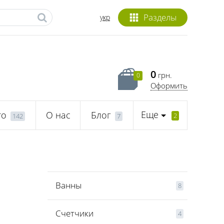
Разделы
укр
0
грн.
0
Оформить
Еще
то
О нас
Блог
2
142
7
Ванны
8
Счетчики
4