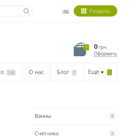
Разделы
укр
0
грн.
0
Оформить
Еще
то
О нас
Блог
2
142
7
Ванны
8
Счетчики
4