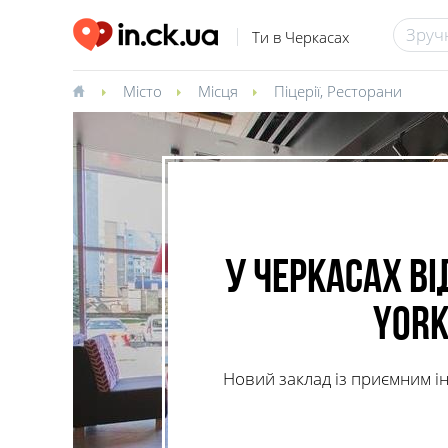
Ти в Черкасах
Місто
Місця
Піцерії
,
Ресторани
У Черкасах в
York
Новий заклад із приємним ін