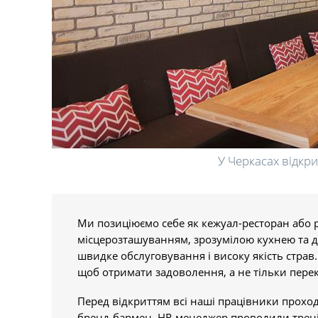
У Черкасах відкри
Ми позиціюємо себе як кежуал-ресторан або р
місцерозташуванням, зрозумілою кухнею та де
швидке обслуговування і високу якість страв
щоб отримати задоволення, а не тільки пере
Перед відкриттям всі наші працівники прохо
бренд-бармен, HR-менеджер проводили тренін