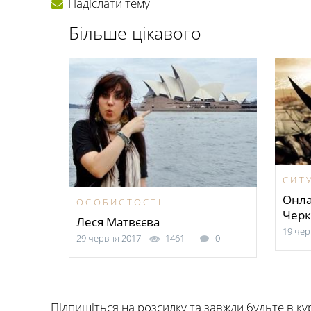
Надіслати тему
Більше цікавого
СИТУ
Онла
ОСОБИСТОСТІ
Черк
Леся Матвєєва
19 че
29 червня 2017
1461
0
Підпишіться на розсилку та завжди будьте в ку