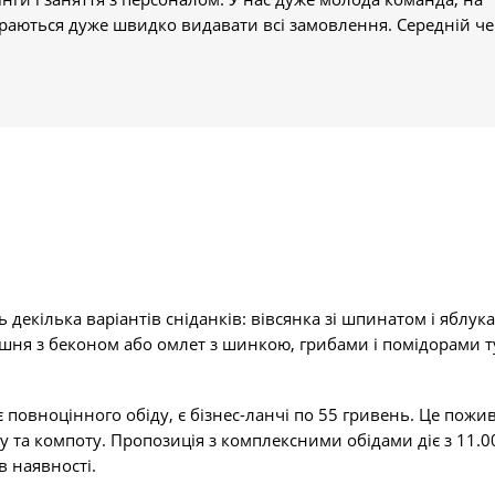
тараються дуже швидко видавати всі замовлення. Середній че
 декілька варіантів сніданків: вівсянка зі шпинатом і яблук
шня з беконом або омлет з шинкою, грибами і помідорами т
є повноцінного обіду, є бізнес-ланчі по 55 гривень. Це пожи
ату та компоту. Пропозиція з комплексними обідами діє з 11.0
в наявності.