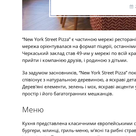
“New York Street Pizza” є частиною мережі ресторан
мережа орієнтувалася на формат піцерії, останні
Черкаський заклад став 49-им у мережі по всій к
прийти і компанією друзів, і родиною з дітьми.
За задумом засновників, “New York Street Pizza” п
співіснує з натуральною деревиною, а яскраві де
Дерев'яні елементи, зелень і мох, яскраві акцент
простір і його багатогранних мешканців.
Меню
Кухня представлена класичними європейськими стра
бургери, млинці, гриль-меню, м'ясні та рибні стр