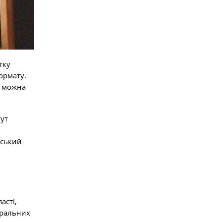
тку
ормату.
й можна
тут
іський
асті,
уральних