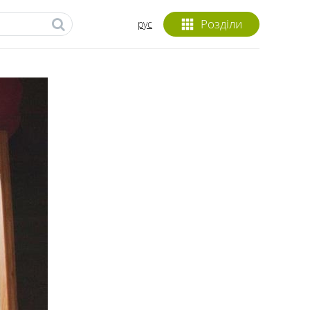
Розділи
рус