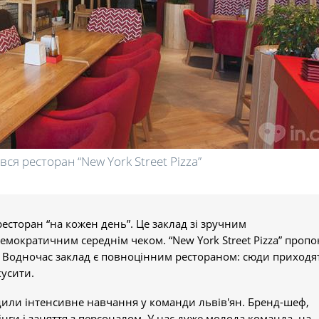
вся ресторан “New York Street Pizza”
есторан “на кожен день”. Це заклад зі зручним
мократичним середнім чеком. “New York Street Pizza” пропо
. Водночас заклад є повноцінним рестораном: сюди приходя
кусити.
дили інтенсивне навчання у команди львів'ян. Бренд-шеф,
ги і заняття з персоналом. У нас дуже молода команда, на