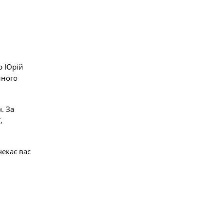
У Черкасах відкрив
ер Юрій
нного
. За
,
чекає вас