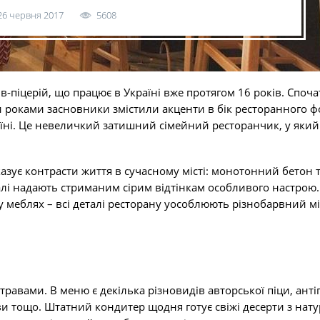
26 червня 2017
5608
ів-піцерій, що працює в Україні вже протягом 16 років. Споча
ми роками засновники змістили акценти в бік ресторанного ф
раїні. Це невеличкий затишний сімейний ресторанчик, у яки
оказує контрасти життя в сучасному місті: монотонний бетон 
талі надають стриманим сірим відтінкам особливого настрою.
и у меблях – всі деталі ресторану уособлюють різнобарвний м
вами. В меню є декілька різновидів авторської піци, антіп
ави тощо. Штатний кондитер щодня готує свіжі десерти з нат