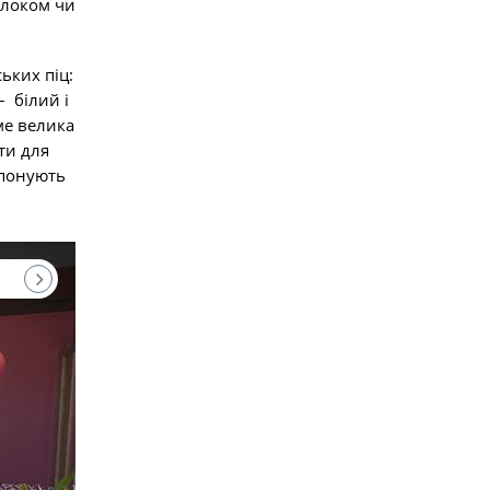
олоком чи
ських піц:
– білий і
ме велика
ти для
опонують