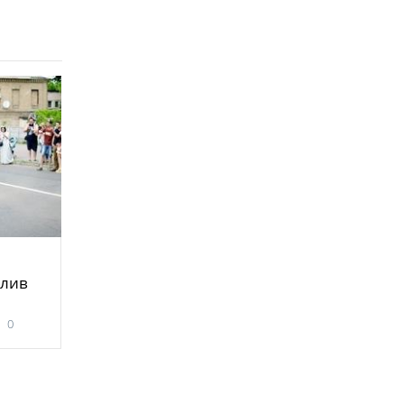
елив
0