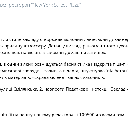
вся ресторан “New York Street Pizza”
легкий стиль закладу створював молодий львівський дизайн
ть приємну атмосферу. Деталі у вигляді різноманітного кухо
в у баночках навіюють знайомий домашній затишок.
в одній з яких розміщується барна стійка і відкрита піца-піч
омислової споруди – заливна підлога, штукатурка “під бетон”
них матеріалів, яскрава зелень і запах смаколиків.
лиці Смілянська, 2, навпроти Податкової інспекції. Заклад 
шіть її на пошту нашому редактору і +100500 до карми вам