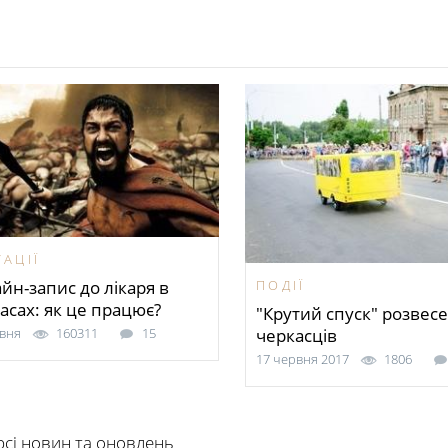
АЦІЇ
йн-запис до лікаря в
ПОДІЇ
асах: як це працює?
"Крутий спуск" розвес
рвня
160311
15
черкасців
17 червня 2017
1806
рсі новин та оновлень