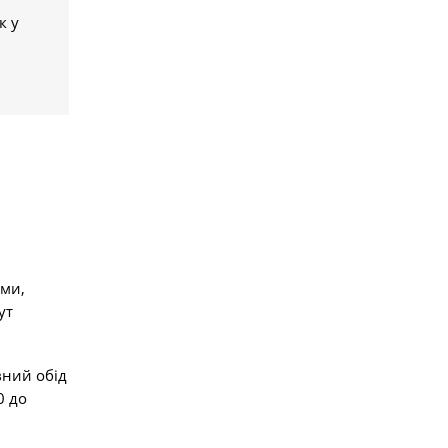
к у
ами,
ут
вний обід
0 до