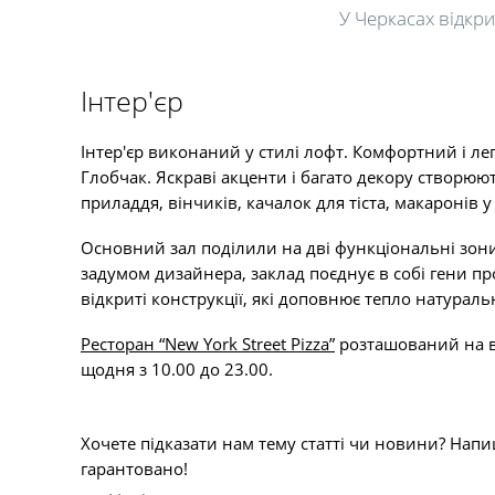
У Черкасах відкри
Інтер'єр
Інтер'єр виконаний у стилі лофт. Комфортний і 
Глобчак. Яскраві акценти і багато декору створюю
приладдя, вінчиків, качалок для тіста, макароні
Основний зал поділили на дві функціональні зони, 
задумом дизайнера, заклад поєднує в собі гени пр
відкриті конструкції, які доповнює тепло натураль
Ресторан “New York Street Pizza”
розташований на ву
щодня з 10.00 до 23.00.
Хочете підказати нам тему статті чи новини? Напи
гарантовано!