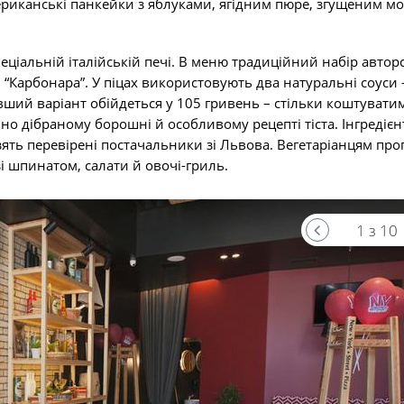
мериканські панкейки з яблуками, ягідним пюре, згущеним м
спеціальній італійській печі. В меню традиційний набір автор
, “Карбонара”. У піцах використовують два натуральні соуси 
ший варіант обійдеться у 105 гривень – стільки коштувати
ьно дібраному борошні й особливому рецепті тіста. Інгредієн
зять перевірені постачальники зі Львова. Вегетаріанцям пр
 зі шпинатом, салати й овочі-гриль.
1 з 10