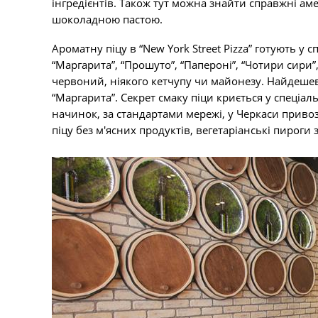
інгредієнтів. Також тут можна знайти справжні а
шоколадною пастою.
Ароматну піцу в “New York Street Pizza” готують у 
“Маргарита”, “Прошуто”, “Папероні”, “Чотири сири”
червоний, ніякого кетчупу чи майонезу. Найдешев
“Маргарита”. Секрет смаку піци криється у спеціал
начинок, за стандартами мережі, у Черкаси приво
піцу без м'ясних продуктів, вегетаріанські пироги