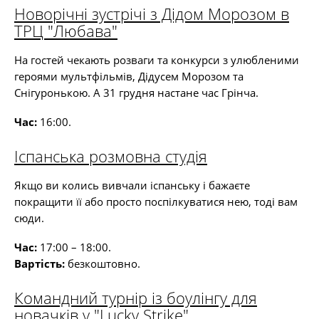
Новорічні зустрічі з Дідом Морозом в
ТРЦ "Любава"
На гостей чекають розваги та конкурси з улюбленими
героями мультфільмів, Дідусем Морозом та
Снігуронькою. А 31 грудня настане час Грінча.
Час:
16:00.
Іспанська розмовна студія
Якщо ви колись вивчали іспанську і бажаєте
покращити її або просто поспілкуватися нею, тоді вам
сюди.
Час:
17:00 – 18:00.
Вартість:
безкоштовно.
Командний турнір із боулінгу для
новачків у "Lucky Strike"