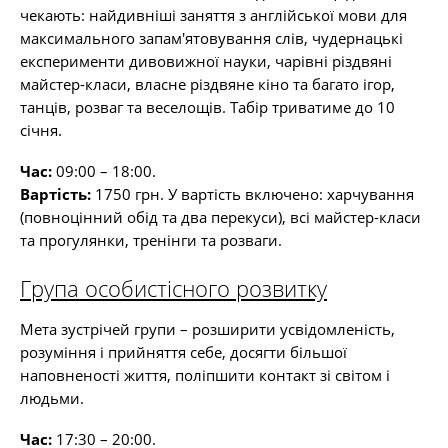
чекають: найдивніші заняття з англійської мови для
максимального запам'ятовування слів, чудернацькі
експерименти дивовижної науки, чарівні різдвяні
майстер-класи, власне різдвяне кіно та багато ігор,
танців, розваг та веселощів. Табір триватиме до 10
січня.
Час:
09:00 – 18:00.
Вартість:
1750 грн. У вартість включено: харчування
(повноцінний обід та два перекуси), всі майстер-класи
та прогулянки, тренінги та розваги.
Група особистісного розвитку
Мета зустрічей групи – розширити усвідомленість,
розуміння і прийняття себе, досягти більшої
наповненості життя, поліпшити контакт зі світом і
людьми.
Час:
17:30 – 20:00.