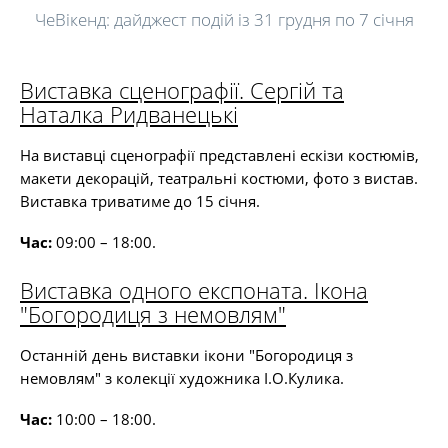
ЧеВікенд: дайджест подій із 31 грудня по 7 січня
Виставка сценографії. Сергій та
Наталка Ридванецькі
На виставці сценографії представлені ескізи костюмів,
макети декорацій, театральні костюми, фото з вистав.
Виставка триватиме до 15 січня.
Час:
09:00 – 18:00.
Виставка одного експоната. Ікона
"Богородиця з немовлям"
Останній день виставки ікони "Богородиця з
немовлям" з колекції художника І.О.Кулика.
Час:
10:00 – 18:00.