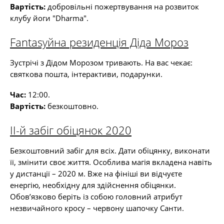
Вартість:
добровільні пожертвування на розвиток
клубу йоги "Dharma".
Fantasyйна резиденція Діда Мороз
Зустрічі з Дідом Морозом тривають. На вас чекає:
святкова пошта, інтерактиви, подарунки.
Час:
12:00.
Вартість:
безкоштовно.
ІІ-й забіг обіцянок 2020
Безкоштовний забіг для всіх. Дати обіцянку, виконати
її, змінити своє життя. Особлива магія вкладена навіть
у дистанції – 2020 м. Вже на фініші ви відчуєте
енергію, необхідну для здійснення обіцянки.
Обов’язково беріть із собою головний атрибут
незвичайного кросу – червону шапочку Санти.