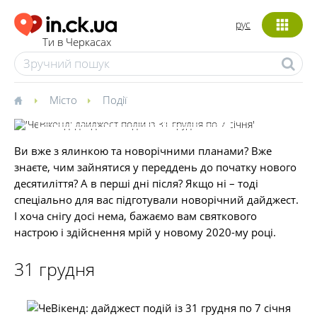
рус
Ти в Черкасах
Місто
Події
ЧеВікенд: дайджест подій із 31
Ви вже з ялинкою та новорічними планами? Вже
грудня по 7 січня
знаєте, чим зайнятися у переддень до початку нового
Найцікавіші події міста у
десятиліття? А в перші дні після? Якщо ні – тоді
святкові дні.
спеціально для вас підготували новорічний дайджест.
30 грудня 2019
2273
І хоча снігу досі нема, бажаємо вам святкового
0
настрою і здійснення мрій у новому 2020-му році.
31 грудня