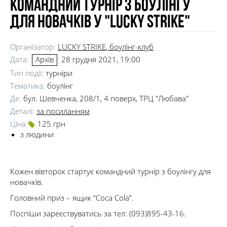
Командний турнір з боулінгу
для новачків у "Lucky Strike"
Організатор:
LUCKY STRIKE
, боулінг-клуб
Дата:
28 грудня 2021, 19:00
Архів
Тип події:
турніри
Тематика:
боулінг
Де:
бул. Шевченка, 208/1, 4 поверх, ТРЦ "Любава"
Деталі:
за посиланням
Ціна
125 грн
з людини
Кожен вівторок стартує командний турнір з боулінгу для
новачків.
Головний приз – ящик “Coca Cola”.
Поспіши зареєствуватись за тел: (093)895-43-16.