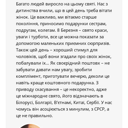
Багато людей виросло на цьому святі. Нас з
дитинства вчили, що в цей день треба вітати
жінок. Це важливо, ми вітаємо старше
покоління, приносимо подарунки сестрам,
подругам, колегам. 8 Березня – свято краси,
уваги і турботи, все це можна показати за
допомогою маленьких приємних сюрпризів.
Також цей день – хороший стимул для
чоловіків, щоб вони згадали про своїх жінок,
побалували їх… Як своєрідний поштовх – не
забувати давати нам увагу, зробити
комплімент, приготувати вечерю, деколи це
навіть краще коштовного подарунка. З
приводу скасування – це некоректно, адже
це міжнародне свято, його відзначають в
Білорусі, Болгарії, В'єтнамі, Китаї, Сербії. У нас
чомусь він асоціюється з минулим, з СРСР, а
це не правильно.