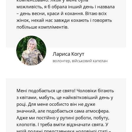
можливість, я б обрала інший день і назвала
– день весни, краси й кохання. Вітаю всіх
жінок, нехай нас завжди кохають і говорять
побільше компліментів.
Лариса Когут
волонтер, військовий капелан
Мені подобається це свято! Чоловіки бігають
з квітами, мабуть, це найквітковіший день у
році. Для мене особисто він не дуже
значний, але подобається сама атмосфера.
Адже ми постійно у рутині роботи, побуту,
клопотів. І треба вміти відзначати свята. У
моїй родині представники чоловічої статі –