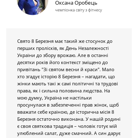
Оксана Оробець
чемпіонка світу з фітнесу
Свято 8 Березня має такий же стосунок до
перших пролісків, як День Незалежності
України до збору врожаю. Але в останні
десятки років його контекст зміщено до
привітань "Зі святом весни й краси". Мало
хто згадує історію 8 Березня – нагадати, що
жінки мають такі ж самі політичні та трудові
права, як і сильна половина людства. На
мою думку, Україна не настільки
просунулася в забезпеченні прав жінок, щоб
вважати себе країною, де історична місія 8
Березня остаточно виконана. У нашій родині
є своя святкова традиція – чоловік готує мій
улюблений салат, дуже смачний. А син дарує