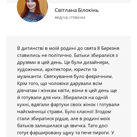
Світлана Білокінь
ведуча, співачка
В дитинстві в моїй родині до свята 8 Березня
ставились не політично. Батьки збиралися з
друзями в цей день. Це були дизайнери,
художники, архітектори, юристи та
музиканти. Святкування було феєричним.
Крім того, що чоловіки дарували всім
дівчатам і жінкам квіти, вони в цей день ще
й готували для них. Збиралися на одній
кухні, вдягали фартухи своїх жінок і готували
найсмачніші страви. Було класно! Згодом
стали збиратися рідше, але в родині моїх
батьків залишилася ця звичка. Тато досі
готує фаршировану щуку та пече пироги. У