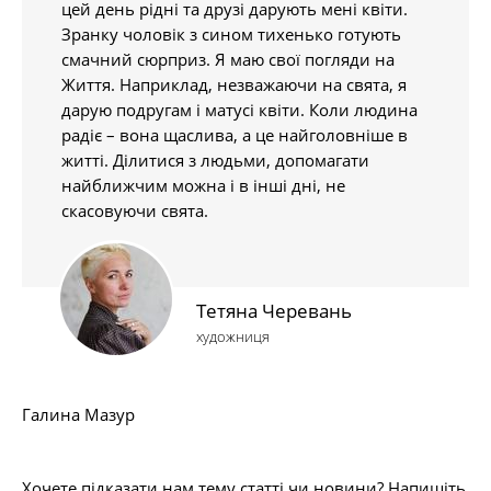
цей день рідні та друзі дарують мені квіти.
Зранку чоловік з сином тихенько готують
смачний сюрприз. Я маю свої погляди на
Життя. Наприклад, незважаючи на свята, я
дарую подругам і матусі квіти. Коли людина
радіє – вона щаслива, а це найголовніше в
житті. Ділитися з людьми, допомагати
найближчим можна і в інші дні, не
скасовуючи свята.
Тетяна Черевань
художниця
Галина Мазур
Хочете підказати нам тему статті чи новини? Напишіть