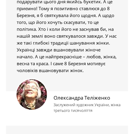
подарувати цього дня якийсь букетик. А це
приємно! Тому я позитивно ставлюся до 8
Березня, я б святкувала його щодня. А щодо
того, що його хочуть скасувати, то це
політика. Хто і коли його не заснував би, на
нашій землі воно святкувалося завжди. У нас
же такі глибокі традиції шанування жінки.
Українці завжди вшановували жіноче
начало. А це найпрекрасніше – любов, жінка,
весна та краса. І саме 8 Березня мотивує
чоловіків вшановувати жінок.
Олександра Теліженко
Заслужений художник України, жінка
третього тисячоліття