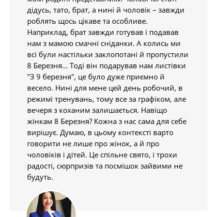
дідусь, тато, брат, а нині й чоловік – завжди
роблять щось цікаве та особливе.
Наприклад, брат завжди готував і подавав
нам з мамою смачні сніданки. А колись ми
всі були настільки заклопотані й пропустили
8 Березня... Тоді він подарував нам листівки
"З 9 березня", це було дуже приємно й
весело. Нині для мене цей день робочий, в
режимі тренувань, тому все за графіком, але
вечеря з коханим залишається. Навіщо
жінкам 8 Березня? Кожна з нас сама для себе
вирішує. Думаю, в цьому контексті варто
говорити не лише про жінок, а й про
чоловіків і дітей. Це спільне свято, і трохи
радості, сюрпризів та посмішок зайвими не
будуть.