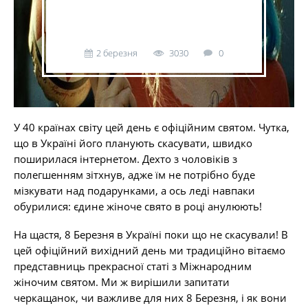
2 березня
3030
0
У 40 країнах світу цей день є офіційним святом. Чутка,
що в Україні його планують скасувати, швидко
поширилася інтернетом. Дехто з чоловіків з
полегшенням зітхнув, адже їм не потрібно буде
мізкувати над подарунками, а ось леді навпаки
обурилися: єдине жіноче свято в році анулюють!
На щастя, 8 Березня в Україні поки що не скасували! В
цей офіційний вихідний день ми традиційно вітаємо
представниць прекрасної статі з Міжнародним
жіночим святом. Ми ж вирішили запитати
черкащанок, чи важливе для них 8 Березня, і як вони