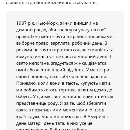
ставляться до його можливого скасування.
1987 рік, Нью-Йорк, жінки вийшли на
демонстрацію, аби звернути увагу на свої
права. Їхня мета – бути на рівні з чоловіками:
виборче право, зарплата, робочий день. З
роками це свято втратило соціалістичність та
комуністичність – це просто жіночий день. І
свято непогане, згадується жінка, дівчатка,
нині абсолютно інший відтінок. У мене три
сини і чоловік, таке собі чоловіче царство…
Приємно, коли вони вітають, купують квіти,
ми робимо якогось тортика, а потім їдемо до
бабусь. У цьому святі важливо привітати всіх
представниць роду. Я за те, щоб зберігати
свята з позитивними моментами. У нас в
країні дуже мало жіночих свят. В Америці є
день матері, день тата, в них усе це
компенсовано. Якби у мене була