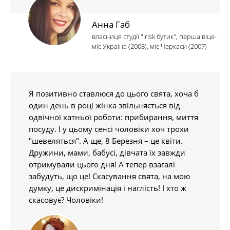
Анна Габ
власниця студії "Irisk бутик", перша віце-
міс Україна (2008), міс Черкаси (2007)
Я позитивно ставлюся до цього свята, хоча б
один день в році жінка звільняється від
одвічної хатньої роботи: прибирання, миття
посуду. І у цьому сенсі чоловіки хоч трохи
"шевеляться". А ще, 8 Березня – це квіти.
Дружини, мами, бабусі, дівчата їх завжди
отримували цього дня! А тепер взагалі
забудуть, що це! Скасування свята, на мою
думку, це дискримінація і наглість! І хто ж
скасовує? Чоловіки!