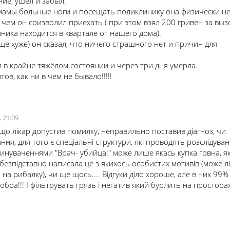
ие, ушел и забыл.
у мамы больные ноги и посещать поликлинику она физически н
чем он соизволил приехать ( при этом взял 200 гривен за выз
иника находится в квартале от нашего дома).
щё хуже) он сказал, что ничего страшного нет и причин для
 в крайне тяжёлом состоянии и через три дня умерла.
в, как ни в чем не бывало!!!!!
 21:09
кщо лікар допустив помилку, неправильно поставив діагноз, чи
я, для того є спеціальні структури, які проводять розслідуван
инуваченнями "Врач- убийца!" може лише якась купка говна, я
безпідставно написала це з якихось особистих мотивів (може л
 на рибалку), чи ще щось.... Відгуки діло хороше, але в них 99%
обра!!! І фільтрувать грязь і негатив який бурлить на простора