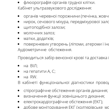
флюорографія органів грудної клітки.
Кабінет ультразвукового дослідження:
органів черевної порожнини (печінка, жовчн
нирок, сечового міхура, передміхурової зал
щитоподібної залози;
молочних залоз;
матки, додатків;
поверхневих утворень (ліпоми, атероми і ін
Аудіометричне обстеження.
Проводиться забір венозної крові та доставка ї
на ВІЛ;
на гепатити А, С;
на RW.
В кабінеті функціональної діагностики прово
спірографічне обстеження органів дихання;
визначення функції зовнішнього дихання;
електрокардіографічне обстеження (ЕКГ);
добове моніторування ЕКГ (холтерівське мо