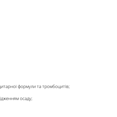
цитарної формули та тромбоцитів;
лідженням осаду;