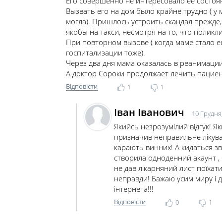
Его совершенно не интересовало ее состоян
Вызвать его на дом было крайне трудно ( 
могла). Пришлось устроить скандал прежде, 
якобы на такси, несмотря на то, что поликл
При повторном вызове ( когда маме стало е
госпитализации тоже).
Через два дня мама оказалась в реанимации
А доктор Сороки продолжает лечить пациенто
Відповісти
1
1
Іван Іванович
10 Грудня,
Якийсь незрозумілий відгук! Я
призначив неправильне лікуванн
карають винних! А кидаться зв
створила одноденний акаунт , 
не дав лікарняний лист поїхати
неправди! Бажаю усим миру і д
інтернета!!!
Відповісти
0
1