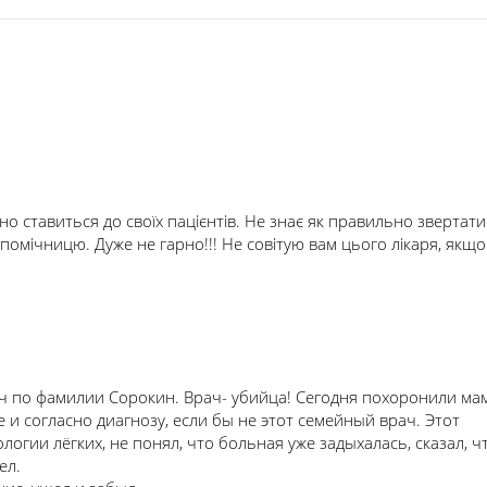
но ставиться до своїх пацієнтів. Не знає як правильно звертати
помічницю. Дуже не гарно!!! Не совітую вам цього лікаря, якщо
ч по фамилии Сорокин. Врач- убийца! Сегодня похоронили мам
и согласно диагнозу, если бы не этот семейный врач. Этот
огии лёгких, не понял, что больная уже задыхалась, сказал, ч
ел.