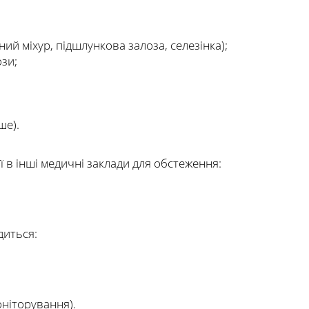
ий міхур, підшлункова залоза, селезінка);
ози;
ше).
ї в інші медичні заклади для обстеження:
диться:
ніторування).