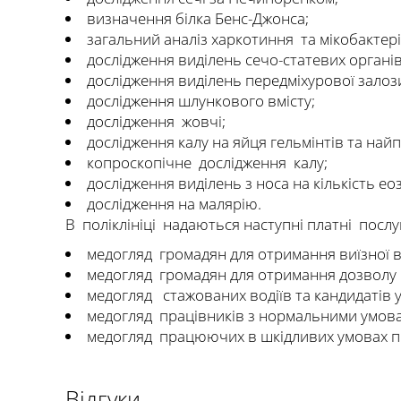
визначення білка Бенс-Джонса;
загальний аналіз харкотиння та мікобактері
дослідження виділень сечо-статевих органі
дослідження виділень передміхурової залоз
дослідження шлункового вмісту;
дослідження жовчі;
дослідження калу на яйця гельмінтів та най
копроскопічне дослідження калу;
дослідження виділень з носа на кількість ео
дослідження на малярію.
В поліклініці надаються наступні платні послу
медогляд громадян для отримання виїзної в
медогляд громадян для отримання дозволу 
медогляд стажованих водіїв та кандидатів у
медогляд працівників з нормальними умовам
медогляд працюючих в шкідливих умовах пра
Відгуки