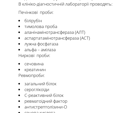
В клініко-діагностичній лабораторії проводять:
Печінкові проби:
білірубін
тимолова проба
аланінамінотрансфераза (АЛТ)
аспартатамінотрансфераза (АСТ)
лужна фосфатаза
альфа – амілаза
Ниркові проби:
сечовина
креатинин
Ревмопроби:
загальний білок
сероглікоїди
С-реактивний білок
ревматоїдний фактор
антистрептолізини-О
сечова кислота