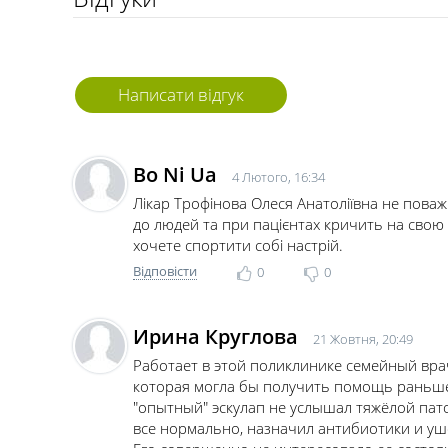
Написати відгук
Bo Ni Ua
4 Лютого, 16:34
Лікар Трофінова Олеся Анатоліївна не поваж
до людей та при пацієнтах кричить на свою 
хочете спортити собі настрій.
Відповісти
0
0
Ирина Круглова
21 Жовтня, 20:49
Работает в этой поликлинике семейный вра
которая могла бы получить помощь раньше 
"опытный" эскулап не услышал тяжёлой патол
все нормально, назначил антибиотики и уш