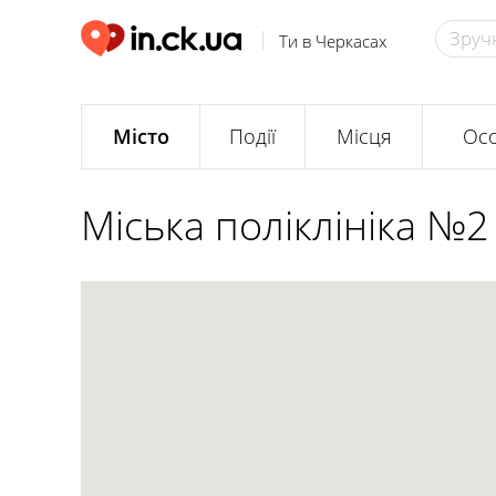
Ти в Черкасах
Місто
Події
Місця
Осо
Міська поліклініка №2