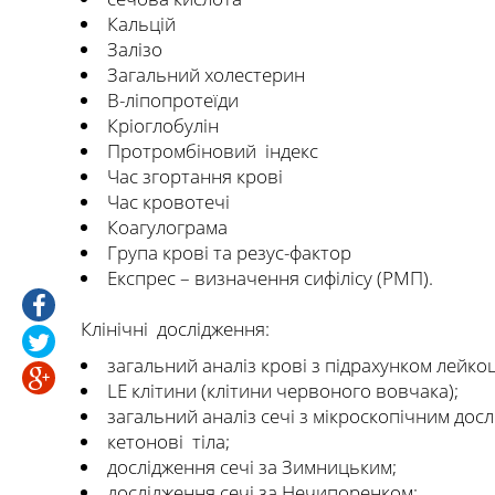
Кальцій
Залізо
Загальний холестерин
В-ліпопротеїди
Кріоглобулін
Протромбіновий індекс
Час згортання крові
Час кровотечі
Коагулограма
Група крові та резус-фактор
Експрес – визначення сифілісу (РМП).
Клінічні дослідження:
загальний аналіз крові з підрахунком лейко
LE клітини (клітини червоного вовчака);
загальний аналіз сечі з мікроскопічним дос
кетонові тіла;
дослідження сечі за Зимницьким;
дослідження сечі за Нечипоренком;