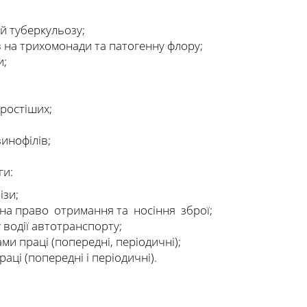
й туберкульозу;
в на трихомонади та патогенну флору;
и;
простіших;
зинофілів;
ги:
ізи;
на право отримання та носіння зброї;
 водії автотранспорту;
и праці (попередні, періодичні);
ці (попередні і періодичні).