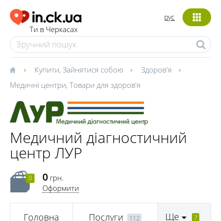
рус
Ти в Черкасах
Купити
,
Зайнятися собою
Здоров'я
Медичні центри
,
Товари для здоров'я
Медичний діагностичний
центр ЛУР
0
грн.
0
Оформити
Ще
Головна
Послуги
7
112