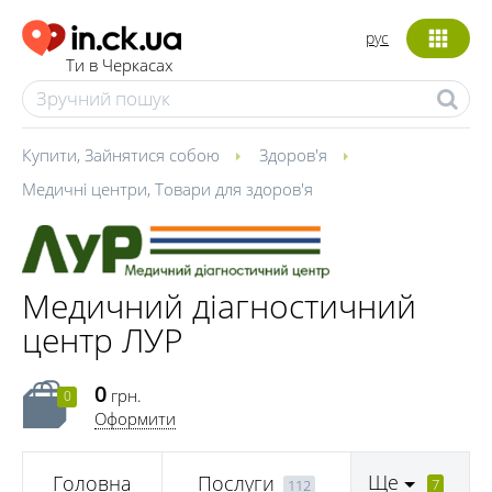
рус
Ти в Черкасах
Купити
,
Зайнятися собою
Здоров'я
Медичні центри
,
Товари для здоров'я
Медичний діагностичний
центр ЛУР
0
грн.
0
Оформити
Ще
Головна
Послуги
7
112