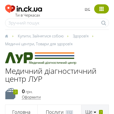
рус
Ти в Черкасах
Купити
,
Зайнятися собою
Здоров'я
Медичні центри
,
Товари для здоров'я
Медичний діагностичний
центр ЛУР
0
грн.
0
Оформити
Ще
Головна
Послуги
7
112