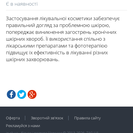
Є в наявності
Застосування лікувальної косметики забезпечує
правильний догляд за проблемною шкірою,
попереджає виникнення загострень хронічних
шкірних хвороб. Її використання спільно з
лікарськими препаратами та фототерапією
підвищує їх ефективність в лікуванні різних
шкірних захворювань.
Оферта
Зворотній зв'язок
Правила сайту
Рекламуйся з нами
in.ck.ua - бізнес і розваги Черкаси © 2013-2026, TAG.UA