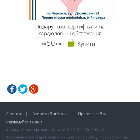
Подарункові сертифікати на
кардіологічні обстеження
50
Купити
від
грн.
Оферта
Зворотній зв'язок
Правила сайту
Рекламуйся з нами
in.ck.ua - бізнес і розваги Черкаси © 2013-2026, TAG.UA
Копіювання і передрук будь-яких матеріалів з сайту in.ck.ua можливе