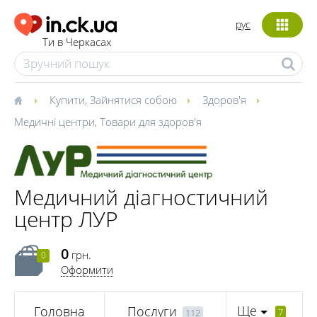
рус
Ти в Черкасах
Купити
,
Зайнятися собою
Здоров'я
Медичні центри
,
Товари для здоров'я
Медичний діагностичний
центр ЛУР
0
грн.
0
Оформити
Ще
Головна
Послуги
7
112