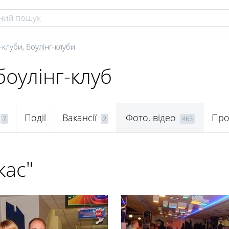
-клуби
,
Боулінг-клуби
боулінг-клуб
Події
Вакансії
Фото, відео
Про
7
2
463
кас"