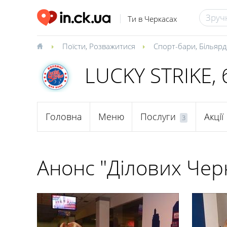
Ти в Черкасах
Поїсти
,
Розважитися
Спорт-бари
,
Більярд
LUCKY STRIKE, 
Головна
Меню
Послуги
Акції
3
Анонс "Ділових Чер