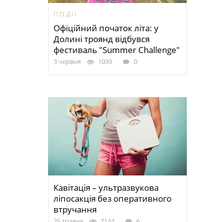
ПОДІЇ
Офіційний початок літа: у
Долині троянд відбувся
фестиваль "Summer Challenge"
3 червня
1039
0
Кавітація – ультразвукова
ліпосакція без оперативного
втручання
25 травня
7144
6