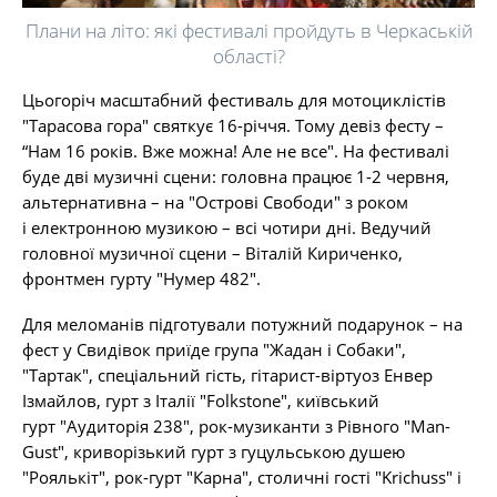
Плани на літо: які фестивалі пройдуть в Черкаській
області?
Цьогоріч масштабний фестиваль для мотоциклістів
"Тарасова гора" святкує 16-річчя. Тому девіз фесту –
“Нам 16 років. Вже можна! Але не все". На фестивалі
буде дві музичні сцени: головна працює 1-2 червня,
альтернативна – на "Острові Свободи" з роком
і електронною музикою – всі чотири дні. Ведучий
головної музичної сцени – Віталій Кириченко,
фронтмен гурту "Нумер 482".
Для меломанів підготували потужний подарунок – на
фест у Свидівок приїде група "Жадан і Собаки",
"Тартак", спеціальний гість, гітарист-віртуоз Енвер
Ізмайлов, гурт з Італії "Folkstone", київський
гурт "Аудиторія 238", рок-музиканти з Рівного "Man-
Gust", криворізький гурт з гуцульською душею
"Роялькіт", рок-гурт "Карна", столичні гості "Krichuss" і