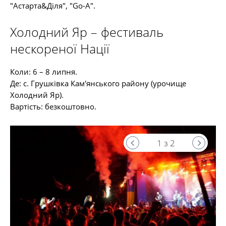
"Астарта&Діля", "Go-A".
Холодний Яр – фестиваль
нескореної Нації
Коли: 6 – 8 липня.
Де: с. Грушківка Кам'янського району (урочище
Холодний Яр).
Вартість: безкоштовно.
1 з 2