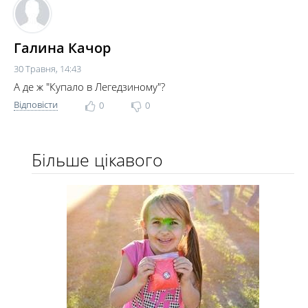
Галина Качор
30 Травня, 14:43
А де ж "Купало в Легедзиному"?
Відповісти
0
0
Більше цікавого