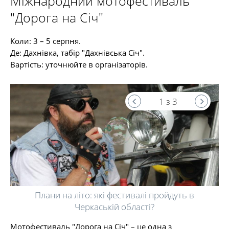
Міжнародний мотофестиваль
"Дорога на Січ"
Коли: 3 – 5 серпня.
Де: Дахнівка, табір "Дахнівська Січ".
Вартість: уточнюйте в організаторів.
1 з 3
Плани на літо: які фестивалі пройдуть в
Черкаській області?
Мотофестиваль "Дорога на Січ" – це одна з