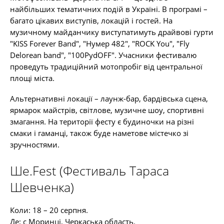
найбільших тематичних подій в Україні. В програмі –
багато цікавих виступів, локацій і гостей. На
музичному майданчику виступатимуть драйвові гурти
"KISS Forever Band", "Нумер 482", "ROCK You", "Fly
Delorean band", "100PydOFF". Учасники фестивалю
проведуть традиційний мотопробіг від центральної
площі міста.
Альтернативні локації – лаунж-бар, бардівська сцена,
ярмарок майстрів, світлове, музичне шоу, спортивні
змагання. На території фесту є будиночки на різні
смаки і гаманці, також буде наметове містечко зі
зручностями.
Ше.Fest (Фестиваль Тараса
Шевченка)
Коли: 18 – 20 серпня.
Де: с Моринці, Черкаська область.