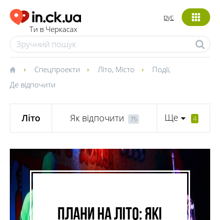
рус
Ти в Черкасах
Спецпроекти
Літо
,
Місто
Події
,
Де відпочити
Ще
Літо
Як відпочити
4
75
Плани на літо: які