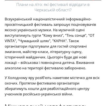
Плани на літо: які фестивалі відвідати в
Черкаській області?
Всеукраїнський націоналістичний інформаційно-
просвітницький фестиваль запрошує поціновувачів
якісної української музики. На музичній сцені
виступатимуть гурти "Кому вниз", "Тінь сонця", "OT
VINTA", "Чумацький шлях", "KAPHA". Також
організатори підготували для гостей спортивні
змагання, майстер-класи, літературну сцену,
історичний майданчик. Цьогоріч буде дві нові
локації – військова і повноцінна дитяча. Вживання
алкоголю на території фестивалю заборонено.
У Холодному яру розіб'ють наметове містечко для всіх
охочих. Протягом фестивалю організатори
збиратимуть кошти для реабілітаційного центру
учасників російсько-української війни.