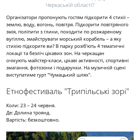
Черкаській області?
Організатори пропонують гостям підкорити 4 стихії –
землю, воду, вогонь, повітря. Підкорити повітряного
змія, поліпити з глини, походити по розжареному
вугіллю, змайструвати морський корабель – а яку
стихію підкорите ви? В парку розіб'ють 4 тематичні
локації та безліч цікавих зон. На черкащан
очікують майстер-класи, цікаві активності, спортивні
змагання, фотозони і подарунки. На музичній сцені
виступатиме гурт "Чумацький шлях".
Етнофестиваль "Трипільські зорі"
Коли: 23 – 24 червня.
Де: Долина троянд.
Вартість: безкоштовно.