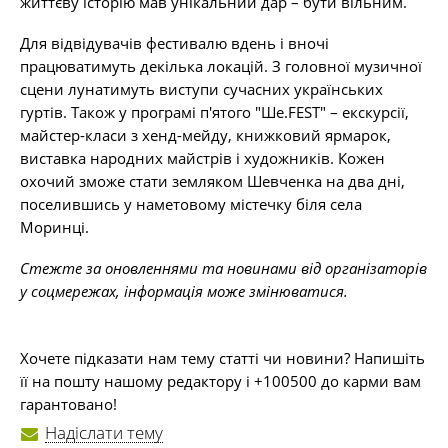
життєву історію мав унікальний дар – бути вільним.
Для відвідувачів фестивалю вдень і вночі
працюватимуть декілька локацій. З головної музичної
сцени лунатимуть виступи сучасних українських
гуртів. Також у програмі п'ятого "Ше.FEST" – екскурсії,
майстер-класи з хенд-мейду, книжковий ярмарок,
виставка народних майстрів і художників. Кожен
охочий зможе стати земляком Шевченка на два дні,
поселившись у наметовому містечку біля села
Моринці.
Стежте за оновленнями та новинами від організаторів
у соцмережах, інформація може змінюватися.
Хочете підказати нам тему статті чи новини? Напишіть
її на пошту нашому редактору і +100500 до карми вам
гарантовано!
Надіслати тему