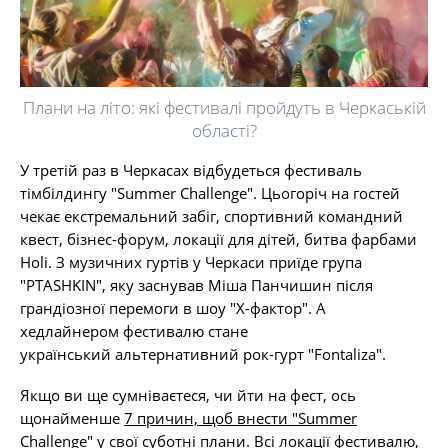
Плани на літо: які фестивалі пройдуть в Черкаській
області?
У третій раз в Черкасах відбудеться фестиваль
тімбілдингу "Summer Challenge". Цьогоріч на гостей
чекає екстремальний забіг, спортивний командний
квест, бізнес-форум, локації для дітей, битва фарбами
Holi. З музичних гуртів у Черкаси приїде група
"PTASHKIN", яку заснував Міша Панчишин після
грандіозної перемоги в шоу "Х-фактор". А
хедлайнером фестивалю стане
український альтернативний рок-гурт "Fontaliza".
Якщо ви ще сумніваєтеся, чи йти на фест, ось
щонайменше
7 причин, щоб внести "Summer
Challenge" у свої суботні плани
. Всі локації фестивалю,