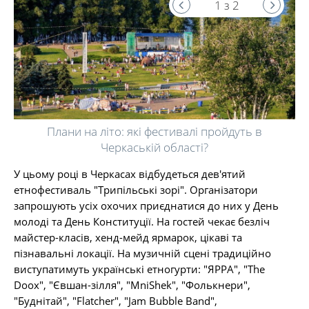
1 з 2
Плани на літо: які фестивалі пройдуть в
Черкаській області?
У цьому році в Черкасах відбудеться дев'ятий
етнофестиваль "Трипільські зорі". Організатори
запрошують усіх охочих приєднатися до них у День
молоді та День Конституції. На гостей чекає безліч
майстер-класів, хенд-мейд ярмарок, цікаві та
пізнавальні локації. На музичній сцені традиційно
виступатимуть українські етногурти: "ЯРРА", "The
Doox", "Євшан-зілля", "MniShek", "Фолькнери",
"Буднітай", "Flatcher", "Jam Bubble Band",