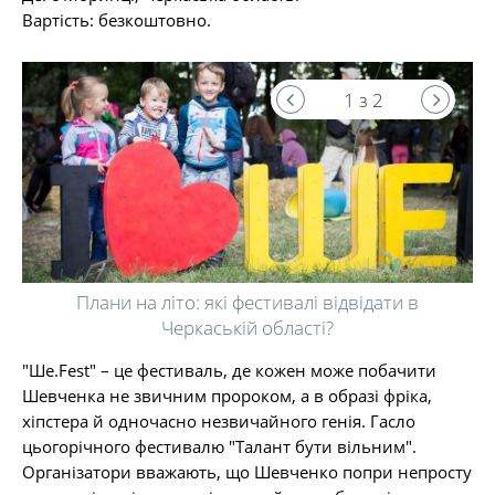
Вартість: безкоштовно.
1 з 2
Плани на літо: які фестивалі відвідати в
Черкаській області?
"Ше.Fest" – це фестиваль, де кожен може побачити
Шевченка не звичним пророком, а в образі фріка,
хіпстера й одночасно незвичайного генія. Гасло
цьогорічного фестивалю "Талант бути вільним".
Організатори вважають, що Шевченко попри непросту