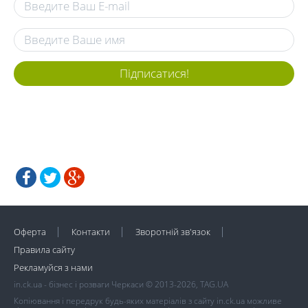
Підписатися!
Оферта
Контакти
Зворотній зв'язок
Правила сайту
Рекламуйся з нами
in.ck.ua - бізнес і розваги Черкаси © 2013-2026, TAG.UA
Копіювання і передрук будь-яких матеріалів з сайту in.ck.ua можливе