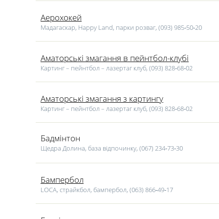
найкращий час, щоб відкрити для себе нові активні види спо
активного відпочинку в Черкасах – це саме те, що треба, що
Аерохокей
Мадагаскар, Happy Land, парки розваг, (093) 985‑50‑20
Аматорські змагання в пейнтбол-клубі
Картинг – пейнтбол – лазертаг клуб, (093) 828‑68‑02
Аматорські змагання з картингу
Картинг – пейнтбол – лазертаг клуб, (093) 828‑68‑02
Бадмінтон
Щедра Долина, база відпочинку, (067) 234‑73‑30
Бампербол
LOCA, cтрайкбол, бампербол, (063) 866‑49‑17