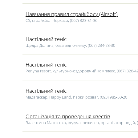
Навчання правил страйкболу (Airsoft)
CS, страйкбол Черкаси, (067) 323‑51‑36
Настільний теніс
Щедра Долина, база відпочинку, (067) 234‑73‑30
Настільний теніс
Perlyna resort, культурно-оздоровчий комплекс, (067) 326‑4
Настільний теніс
Мадагаскар, Happy Land, парки розваг, (093) 985‑50‑20
Організація та проведення квестів
Валентина Матвієнко, ведуча, режисер, організатор подій, (