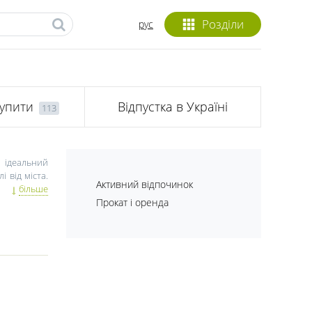
Розділи
рус
упити
Відпустка в Україні
113
а ідеальний
 від міста.
Активний відпочинок
ях, літній
більше
 як провести
Прокат і оренда
, відпочити
 часу. Вона
ку для вас!
йно змушені
ячи, літо –