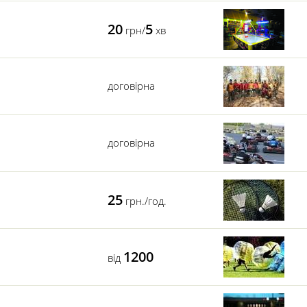
рту. Пейнтбол, страйкбол, картинги, катання на квадроциклах та інші ви
б отримати заряд позитивних емоцій.
20
5
грн/
хв
договірна
договірна
25
грн./год.
1200
від