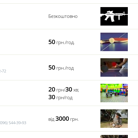
Безкоштовно
50
грн./год.
50
грн./год
2‑72
20
30
грн/
хв;
30
грн/год
3000
від
грн.
096) 544‑39‑93