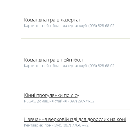
Командна гра в лазертаг
Картинг – пейнтбол – лазертаг клуб, (093) 828‑68‑02
Командна гра в пейнтбол
Картинг – пейнтбол – лазертаг клуб, (093) 828‑68‑02
Кінні прогулянки по лісу
PEGAS, домашня стайня, (097) 297‑71‑32
Навчання верховій їзді для дорослих на коні
Кентаврик, поні-клуб, (067) 776‑87‑72