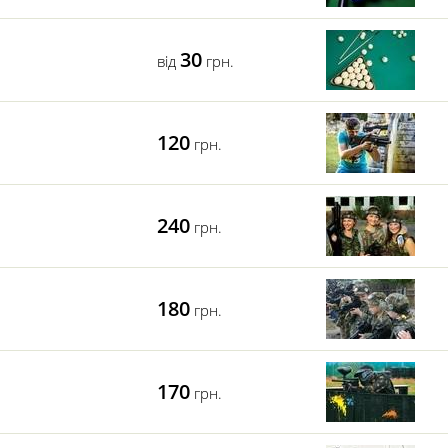
30
від
грн.
120
грн.
240
грн.
180
грн.
170
грн.