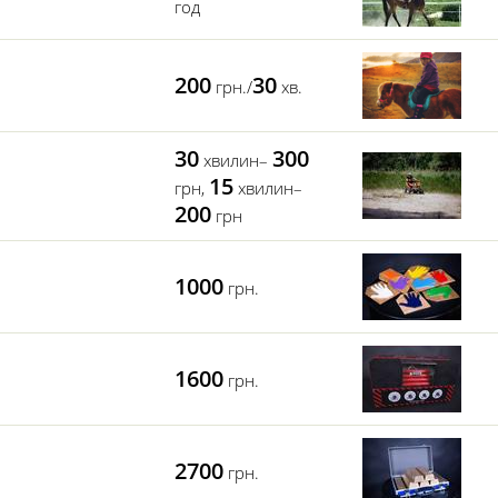
год
200
30
грн./
хв.
30
300
хвилин–
15
грн,
хвилин–
200
грн
1000
грн.
1600
грн.
2700
грн.