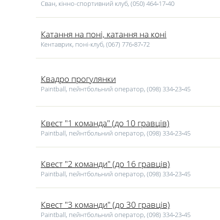
Сван, кінно-спортивний клуб, (050) 464‑17‑40
Катання на поні, катання на коні
Кентаврик, поні-клуб, (067) 776‑87‑72
Квадро прогулянки
Paintball, пейнтбольний оператор, (098) 334‑23‑45
Квест "1 команда" (до 10 гравців)
Paintball, пейнтбольний оператор, (098) 334‑23‑45
Квест "2 команди" (до 16 гравців)
Paintball, пейнтбольний оператор, (098) 334‑23‑45
Квест "3 команди" (до 30 гравців)
Paintball, пейнтбольний оператор, (098) 334‑23‑45