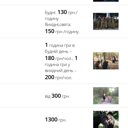
130
Будні:
грн./
годину
Вихідні,свята:
150
грн./годину.
1
година гри в
будній день –
180
1
грн/чол.;
година гри у
вихідний день –
200
грн/чол.
300
від
грн.
1300
грн.