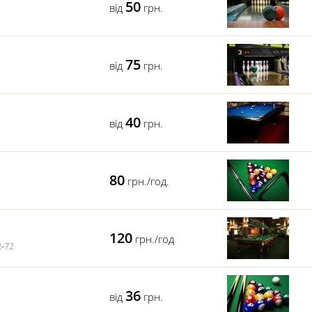
50
від
грн.
75
від
грн.
40
від
грн.
80
грн./год.
120
грн./год
2‑72
36
від
грн.