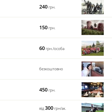
240
грн.
150
грн.
60
грн./особа
безкоштовно
450
грн.
300
від
грн/ак.