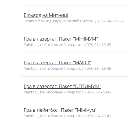
Більярд на Митниці
Cosmos-bowling, клуб на Лісовій і Митниці, (067) 443‑11‑55
Гра в лазертаг. Пакет "МІНІМУМ"
Paintball, пейнтбольний оператор, (098) 334‑23‑45
Гра в лазертаг. Пакет "МАКСІ"
Paintball, пейнтбольний оператор, (098) 334‑23‑45
Гра в лазертаг. Пакет "ОПТИМУМ"
Paintball, пейнтбольний оператор, (098) 334‑23‑45
Гра в пейнтбол. Пакет "Мінімум"
Paintball, пейнтбольний оператор, (098) 334‑23‑45