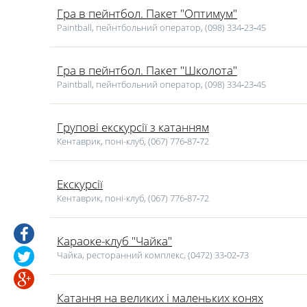
Гра в пейнтбол. Пакет "Оптимум"
Paintball, пейнтбольний оператор, (098) 334‑23‑45
Гра в пейнтбол. Пакет "Школота"
Paintball, пейнтбольний оператор, (098) 334‑23‑45
Групові екскурсії з катанням
Кентаврик, поні-клуб, (067) 776‑87‑72
Екскурсії
Кентаврик, поні-клуб, (067) 776‑87‑72
Караоке-клуб "Чайка"
Чайка, ресторанний комплекс, (0472) 33‑02‑73
Катання на великих і маленьких конях