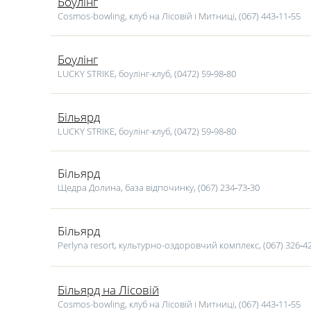
Боулінг
Cosmos-bowling, клуб на Лісовій і Митниці, (067) 443‑11‑55
Боулінг
LUCKY STRIKE, боулінг-клуб, (0472) 59‑98‑80
Більярд
LUCKY STRIKE, боулінг-клуб, (0472) 59‑98‑80
Більярд
Щедра Долина, база відпочинку, (067) 234‑73‑30
Більярд
Perlyna resort, культурно-оздоровчий комплекс, (067) 326‑4
Більярд на Лісовій
Cosmos-bowling, клуб на Лісовій і Митниці, (067) 443‑11‑55