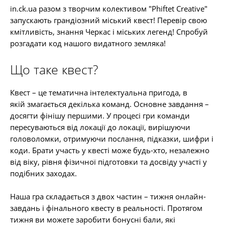
in.ck.ua разом з творчим колективом "Phiftet Creative"
запускають грандіозний міський квест! Перевір свою
кмітливість, знання Черкас і міських легенд! Спробуй
розгадати код нашого видатного земляка!
Що таке квест?
Квест – це тематична інтелектуальна пригода, в
якій змагається декілька команд. Основне завдання –
досягти фінішу першими. У процесі гри команди
пересуваються від локації до локації, вирішуючи
головоломки, отримуючи послання, підказки, шифри і
коди. Брати участь у квесті може будь-хто, незалежно
від віку, рівня фізичної підготовки та досвіду участі у
подібних заходах.
Наша гра складається з двох частин – тижня онлайн-
завдань і фінального квесту в реальності. Протягом
тижня ви можете заробити бонусні бали, які