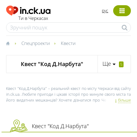
рус
Ти в Черкасах
Спецпроекти
Квести
Ще
Квест "Код Д.Нарбута"
5
Квест "Код Д.Нарбута" – реальний квест по місту Черкаси від сайту
in.ck.ua. Любите пригоди і цікаві історії про минуле свого міста та
його видатних мешканців? Хочете дізнатися про Черкаси багато
більше
нового? Квест по місту "Код Д. Нарбута" занесе вас у найбільш
незвичні куточки Черкас і розповість історії, які ви не почуєте
більше ніде. Цікаві квести в реальності, квести пригоди, логічні
квести або сіті-квести – це можливість краще пізнати своє рідне
Квест "Код Д.Нарбута"
місто і отримати багато приємних емоцій від прогулянок,
здавалося б, добре знайомими місцями. Данило Нарбут – це