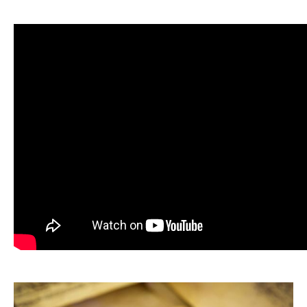
відомий художник, який залишив черкащанам цікаву спадщину,
сповнену таємними символами і знаками. Яке послання він
передав своїм нащадкам? Як воно пов'язане зі знаковими місцями
Черкас? Чи зможете ви розгадати його швидше за інших? Квест
"Код Д. Нарбута" від in.ck.ua – це справжня авантюрна пригода для
любителів "Коду да Вінчі", який цікавим чином переплітається з
черкаською історією. Квест в Черкасах занурить вас у часи
минулих епох, познайомить з відомими земляками та їхніми
видатними творіннями. Це чудова розвага для компанії,
незвичайний корпоративний відпочинок та хороший варіант, як
небанально провести час з друзями. Реальний міський quest "Код
Д. Нарбута" проходить у межах Черкас, у найнесподіваніших
місцях, про які ви навіть не могли підозрювати. Щоб грати в квест,
потрібно зібрати команду, зареєструватися у квесті, обрати
капітана і дочекатися старту. Шукайте коди і шифри, спілкуйтеся з
секретними агентами, здобувайте підказки – і, можливо, код
відомого земляка Данила Нарбута відкриється саме вам!