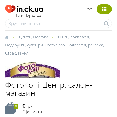
рус
Ти в Черкасах
Купити
,
Послуги
Книги, поліграфія
,
Подарунки, сувеніри
,
Фото-відео
,
Поліграфія, реклама
,
Страхування
ФотоКопі Центр, салон-
магазин
0
грн.
0
Оформити