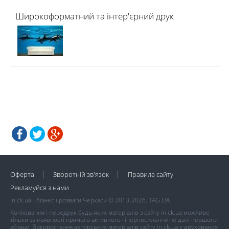
Широкоформатний та інтер'єрний друк
Оферта
Зворотній зв'язок
Правила сайту
Рекламуйся з нами
in.ck.ua - бізнес і розваги Черкаси © 2013-2026, TAG.UA
Копіювання і передрук будь-яких матеріалів з сайту in.ck.ua можливе
тільки за наявності прямого активного гіперпосилання не далі першого
абзацу. Використання авторських матеріалів сайту in.ck.ua у друкованих