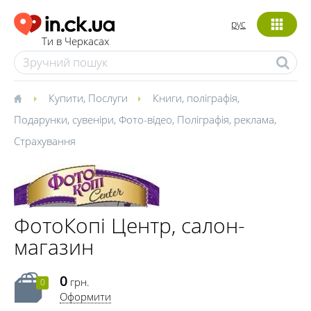
рус
Ти в Черкасах
Купити
,
Послуги
Книги, поліграфія
,
Подарунки, сувеніри
,
Фото-відео
,
Поліграфія, реклама
,
Страхування
ФотоКопі Центр, салон-
магазин
0
грн.
0
Оформити