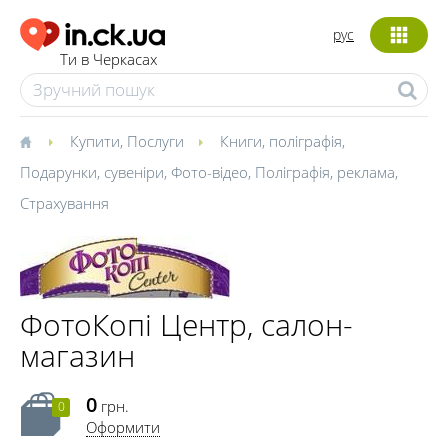
рус
Ти в Черкасах
Купити
,
Послуги
Книги, поліграфія
,
Подарунки, сувеніри
,
Фото-відео
,
Поліграфія, реклама
,
Страхування
ФотоКопі Центр, салон-
магазин
0
грн.
0
Оформити