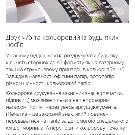
Друк ч/б та кольоровий із будь-яких
носіїв
У нашому відділі, можна роздрукувати будь-яку
кількість сторінок до А3 формату як на лазерному,
так і на струменевому принтері, в кольорі або ч/б.
Завжди в наявності офісний папір, фотопапір
різної щільності, кольоровий папір!
Кольорове друкування захисних знаків (печатки,
підписи...) можливе тільки з напівпрозорим
написом "Копія" через увесь аркуш документа.
(Печатка – це захисний знак, який повинен
передаватися на папір за допомогою спеціального
кліше і чорнила. А переносити кольорову печатку
на папір за допомогою принтера – це підробка