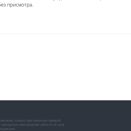
без присмотра.
возможны только при наличии прямой
авторских материалов сайта in.ck.ua в
редакции.