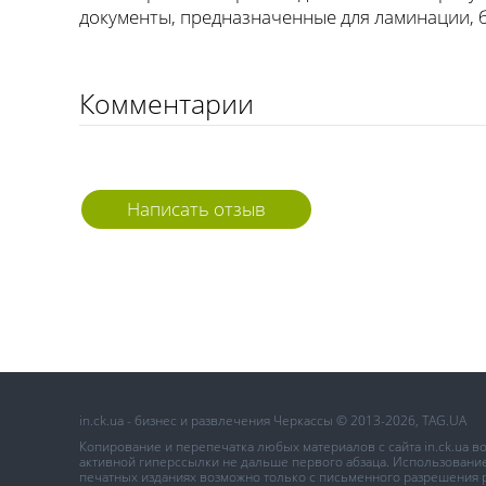
документы, предназначенные для ламинации, 
Комментарии
Написать отзыв
in.ck.ua - бизнес и развлечения Черкассы © 2013-2026, TAG.UA
Копирование и перепечатка любых материалов с сайта in.ck.ua 
активной гиперссылки не дальше первого абзаца. Использование 
печатных изданиях возможно только с письменного разрешения 