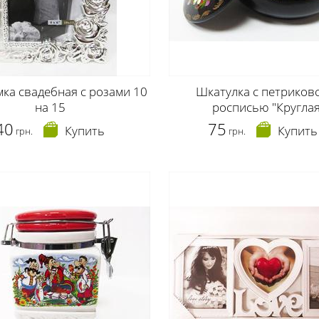
ка свадебная с розами 10
Шкатулка с петриков
на 15
росписью "Круглая
40
75
Купить
Купить
грн.
грн.