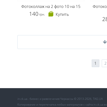
Фотоколлаж на 2 фото 10 на 15
Фотоко
140
Купить
грн.
2
1
2
in.ck.ua - бизнес и развлечения Черкассы © 2013-2026, TAG.UA
Копирование и перепечатка любых материалов с сайта in.ck.ua 