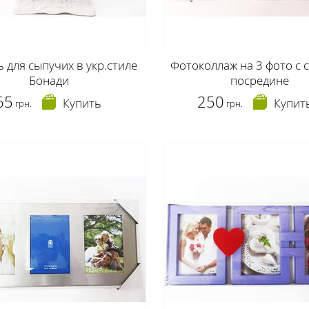
ь для сыпучих в укр.стиле
Фотоколлаж на 3 фото с 
Бонади
посредине
65
250
Купить
Купит
грн.
грн.