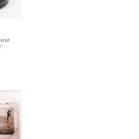
ской
"