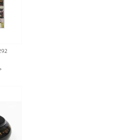
292
ь