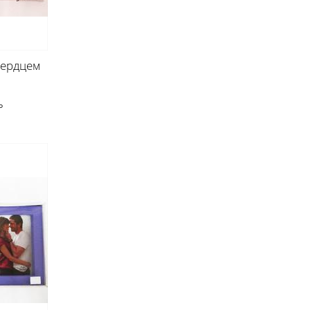
сердцем
ь