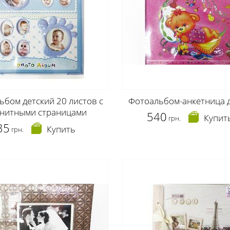
ьбом детский 20 листов с
Фотоальбом-анкетница 
гнитными страницами
540
Купит
грн.
35
Купить
грн.