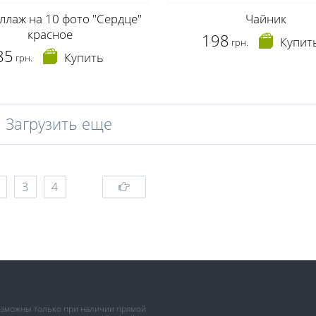
ллаж на 10 фото "Сердце"
Чайник
красное
198
Купит
грн.
85
Купить
грн.
Загрузить еще
3
4
возможны только при наличии прямой