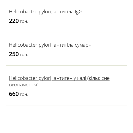
Helicobacter pylori, антитіла IgG
220
грн.
Helicobacter pylori, антитіла сумарні
250
грн.
Helicobacter pylori, антиген у калі (кількісне
визначення)
660
грн.