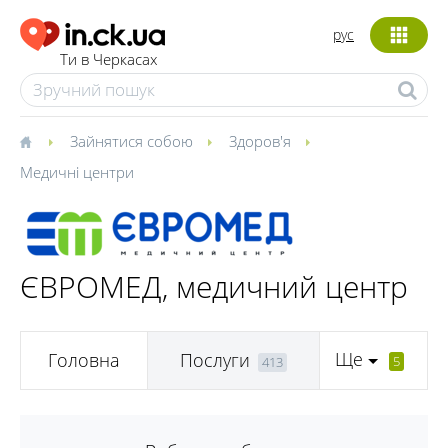
рус
Ти в Черкасах
Зайнятися собою
Здоров'я
Медичні центри
ЄВРОМЕД, медичний центр
Ще
Головна
Послуги
5
413