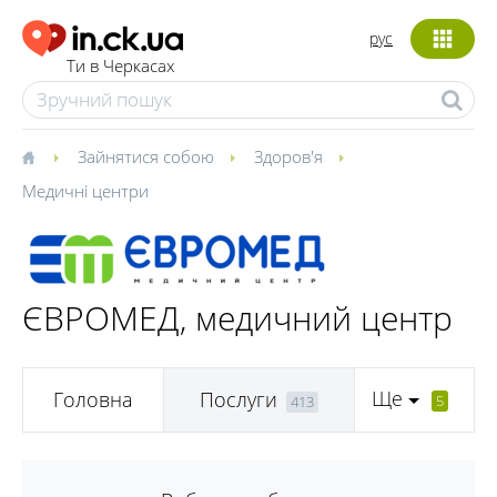
рус
Ти в Черкасах
Зайнятися собою
Здоров'я
Медичні центри
ЄВРОМЕД, медичний центр
Ще
Головна
Послуги
5
413