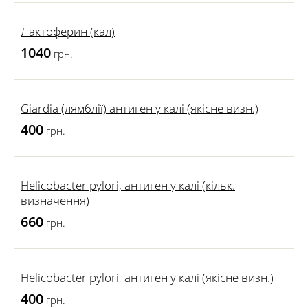
Лактоферин (кал)
1040
грн.
Giardia (лямблії) антиген у калі (якісне визн.)
400
грн.
Helicobacter pylori, антиген у калі (кільк.
визначення)
660
грн.
Helicobacter pylori, антиген у калі (якісне визн.)
400
грн.