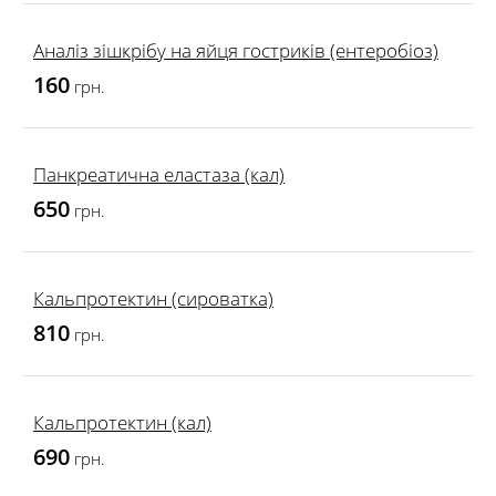
Аналіз зішкрібу на яйця гостриків (ентеробіоз)
160
грн.
Панкреатична еластаза (кал)
650
грн.
Кальпротектин (сироватка)
810
грн.
Кальпротектин (кал)
690
грн.