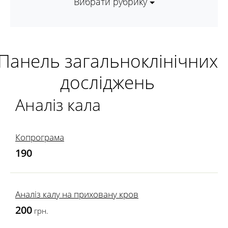
Вибрати рубрику
Панель загальноклінічних
досліджень
Аналіз кала
Копрограма
190
Аналіз калу на приховану кров
200
грн.