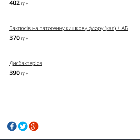
402
грн.
Бакпосів на патогенну кишкову флору (кал) + АБ
370
грн.
Дисбактеріоз
390
грн.