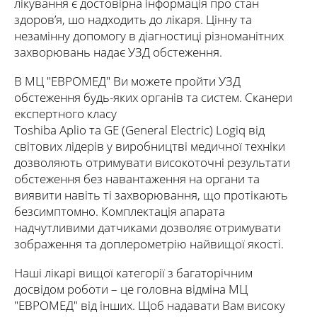
лікування є достовірна інформація про стан
здоров’я, шо надходить до лікаря. Цінну та
незамінну допомогу в діагностиці різноманітних
захворювань надає УЗД обстеження.
В МЦ "ЕВРОМЕД" Ви можете пройти УЗД
обстеження будь-яких органів та систем. Сканери
експертного класу
Toshiba Aplio та GE (General Electric) Logiq від
світових лідерів у виробництві медичної техніки
дозволяють отримувати високоточні результати
обстеження без навантаження на органи та
виявити навіть ті захворювання, що протікають
безсимптомно. Комплектація апарата
надчутливими датчиками дозволяє отримувати
зображення та доплерометрію найвищої якості.
Наші лікарі вищої категорії з багаторічним
досвідом роботи – це головна відміна МЦ
"ЕВРОМЕД" від інших. Щоб надавати Вам високу