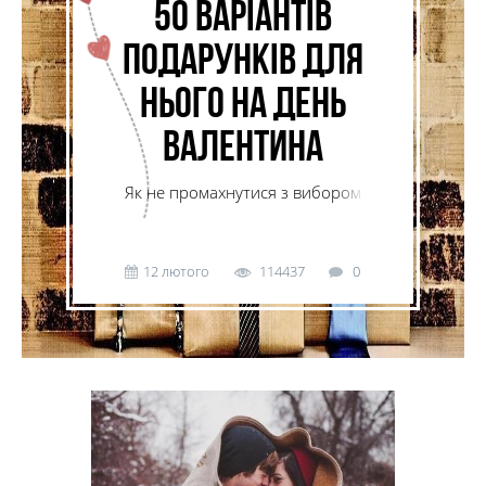
50 варіантів
подарунків для
нього на День
Валентина
Як не промахнутися з вибором
подарунка для чоловіка на День всіх
закоханих – 50 безпрограшних ідей.
12 лютого
114437
0