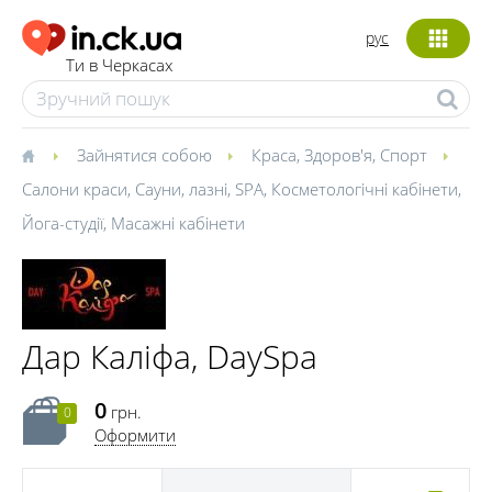
рус
Ти в Черкасах
Зайнятися собою
Краса
,
Здоров'я
,
Спорт
Салони краси
,
Сауни, лазні
,
SPA
,
Косметологічні кабінети
,
Йога-студії
,
Масажні кабінети
Дар Каліфа, DaySpa
0
грн.
0
Оформити