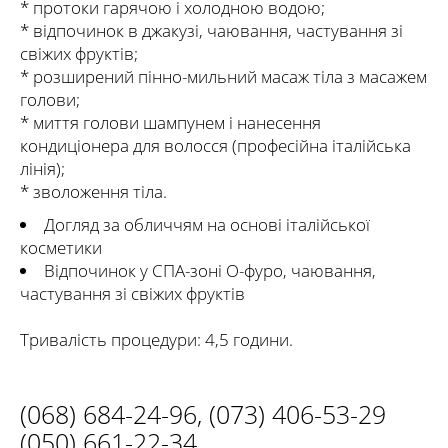
* протоки гарячою і холодною водою;
* відпочинок в джакузі, чаювання, частування зі
свіжих фруктів;
* розширений пінно-мильний масаж тіла з масажем
голови;
* миття голови шампунем і нанесення
кондиціонера для волосся (професійна італійська
лінія);
* зволоження тіла.
Догляд за обличчям на основі італійської
косметики
Відпочинок у СПА-зоні О-фуро, чаювання,
частування зі свіжих фруктів
Тривалість процедури: 4,5 години.
(068) 684-24-96
,
(073) 406-53-29
(050) 661-22-34