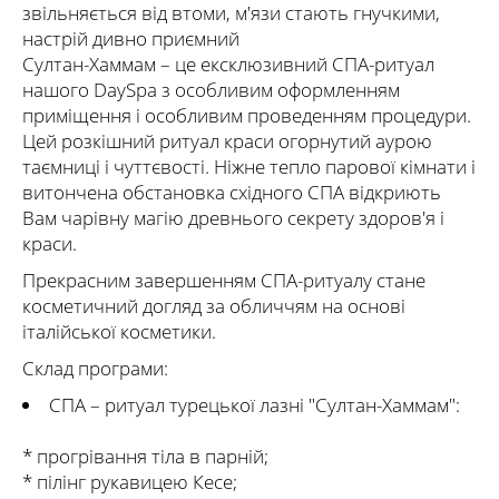
звільняється від втоми, м'язи стають гнучкими,
настрій дивно приємний
Султан-Хаммам – це ексклюзивний СПА-ритуал
нашого DaySpa з особливим оформленням
приміщення і особливим проведенням процедури.
Цей розкішний ритуал краси огорнутий аурою
таємниці і чуттєвості. Ніжне тепло парової кімнати і
витончена обстановка східного СПА відкриють
Вам чарівну магію древнього секрету здоров'я і
краси.
Прекрасним завершенням СПА-ритуалу стане
косметичний догляд за обличчям на основі
італійської косметики.
Склад програми:
СПА – ритуал турецької лазні "Султан-Хаммам":
* прогрівання тіла в парній;
* пілінг рукавицею Кесе;