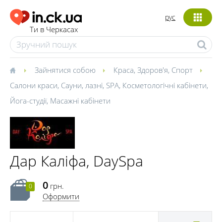
рус
Ти в Черкасах
Зайнятися собою
Краса
,
Здоров'я
,
Спорт
Салони краси
,
Сауни, лазні
,
SPA
,
Косметологічні кабінети
,
Йога-студії
,
Масажні кабінети
Дар Каліфа, DaySpa
0
грн.
0
Оформити