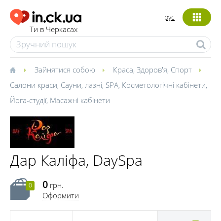
рус
Ти в Черкасах
Зайнятися собою
Краса
,
Здоров'я
,
Спорт
Салони краси
,
Сауни, лазні
,
SPA
,
Косметологічні кабінети
,
Йога-студії
,
Масажні кабінети
Дар Каліфа, DaySpa
0
грн.
0
Оформити