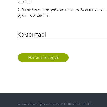
хвилин.
2. З глибокою обробкою всіх проблемних зон – п
руки – 60 хвилин
Коментарі
Написати відгук
in.ck.ua - бізнес і розваги Черкаси © 2013-2026, TAG.UA