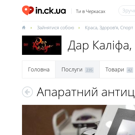
Ти в Черкасах
Зайнятися собою
Краса
,
Здоров'я
,
Спорт
Дар Каліфа,
Головна
Послуги
Товари
235
42
Апаратний антиц