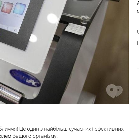
П
обличчя! Це один з найбільш сучасних і ефективних
блем Вашого організму.