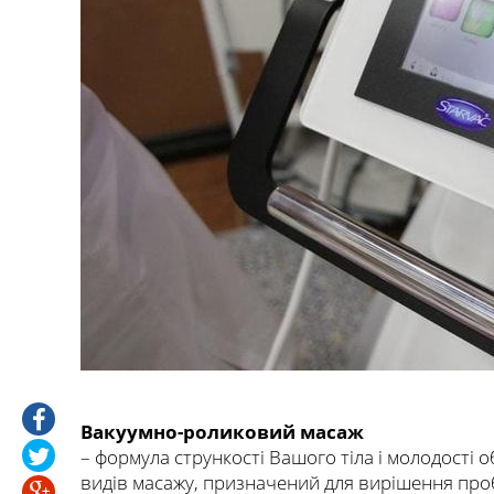
Вакуумно-роликовий масаж
– формула стрункості Вашого тіла і молодості 
видів масажу, призначений для вирішення про