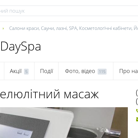
Салони краси
,
Сауни, лазні
,
SPA
,
Косметологічні кабінети
,
Йо
 DaySpa
Акції
Події
Фото, відео
Про на
5
115
елюлітний масаж