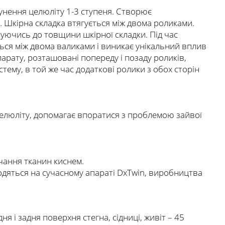
унення целюліту 1-3 ступеня. Створює
 Шкірна складка втягується між двома роликами.
туючись до товщини шкірної складки. Під час
ься між двома валиками і виникає унікальний вплив
парату, розташовані попереду і позаду роликів,
ему, в той же час додаткові ролики з обох сторін
 целюліту, допомагає впоратися з проблемою зайвої
чання тканин киснем.
дяться на сучасному апараті DxTwin, виробництва
я і задня поверхня стегна, сідниці, живіт – 45