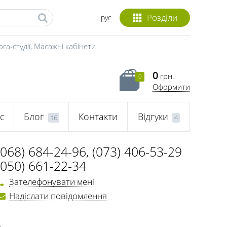
Розділи
рус
га-студії
,
Масажні кабінети
0
грн.
0
Оформити
с
Блог
Контакти
Відгуки
16
4
(068) 684-24-96
,
(073) 406-53-29
(050) 661-22-34
Зателефонувати мені
Надіслати повідомлення