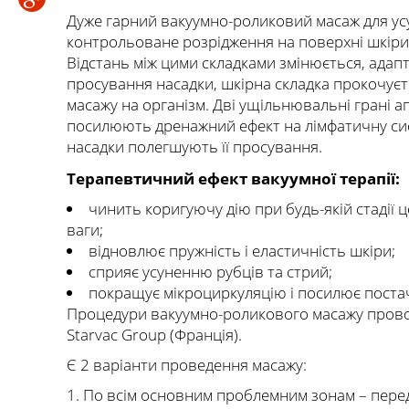
Дуже гарний вакуумно-роликовий масаж для ус
контрольоване розрідження на поверхні шкіри.
Відстань між цими складками змінюється, адап
просування насадки, шкірна складка прокочуєт
масажу на організм. Дві ущільнювальні грані а
посилюють дренажний ефект на лімфатичну сист
насадки полегшують її просування.
Терапевтичний ефект вакуумної терапії:
чинить коригуючу дію при будь-якій стадії
ваги;
відновлює пружність і еластичність шкіри;
сприяє усуненню рубців та стрий;
покращує мікроциркуляцію і посилює поста
Процедури вакуумно-роликового масажу прово
Starvac Group (Франція).
Є 2 варіанти проведення масажу:
1. По всім основним проблемним зонам – передн