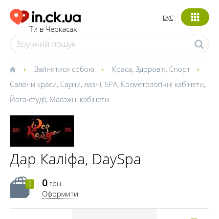
рус
Ти в Черкасах
Зайнятися собою
Краса
,
Здоров'я
,
Спорт
Салони краси
,
Сауни, лазні
,
SPA
,
Косметологічні кабінети
,
Йога-студії
,
Масажні кабінети
Дар Каліфа, DaySpa
0
грн.
0
Оформити