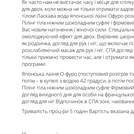
Як часто нам не вистачає часу і місця для сп
для двох, коли можна не тільки отримати задово
тілом! Ласкава вода японської лазні Офуро ро
Пілінг тіла ніжним шоколадним суфле і фірмови
Вас новим натхнення і жіночої сили. Спеціаль
омолоджуючий ефект для двох. Вирівняє шкірний
як родзинка, догляд для рук і ніг, що включає п
розслабляючий масаж для рук і ніг. СПА догляд
тільки приємно провести час, але і отримати я
програми:
Японська лазня О-фуро (поступовий розігрів тіл
потім – в купелі з водою 42 градуси, а потім п
Пілінг тіла ніжним шоколадним суфле Фірмовий 
догляд вихідного дня для особи на французько
догляд для ніг Відпочинок в СПА зоні, чаюван
Тривалість проц-ри 5 годин Вартість вказана д