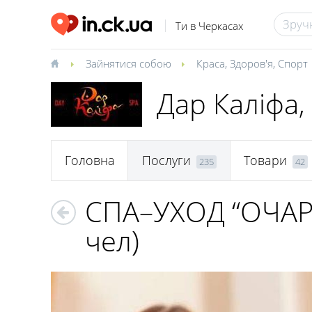
Ти в Черкасах
Зайнятися собою
Краса
,
Здоров'я
,
Спорт
Дар Каліфа,
Головна
Послуги
Товари
235
42
СПА–УХОД “ОЧАР
чел)