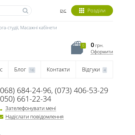
Розділи
рус
га-студії
,
Масажні кабінети
0
грн.
0
Оформити
с
Блог
Контакти
Відгуки
16
4
(068) 684-24-96
,
(073) 406-53-29
(050) 661-22-34
Зателефонувати мені
Надіслати повідомлення