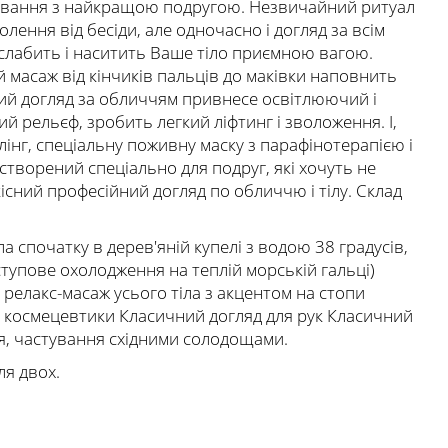
ілкування з найкращою подругою. Незвичайний ритуал
лення від бесіди, але одночасно і догляд за всім
зслабить і наситить Ваше тіло приємною вагою.
й масаж від кінчиків пальців до маківки наповнить
ний догляд за обличчям привнесе освітлюючий і
 рельєф, зробить легкий ліфтинг і зволоження. І,
ілінг, спеціальну поживну маску з парафінотерапією і
 створений спеціально для подруг, які хочуть не
кісний професійний догляд по обличчю і тілу. Склад
а спочатку в дерев'яній купелі з водою 38 градусів,
оступове охолодження на теплій морській гальці)
релакс-масаж усього тіла з акцентом на стопи
ї космецевтики Класичний догляд для рук Класичний
ня, частування східними солодощами.
ля двох.