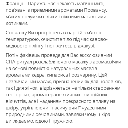
Франції – Парижа. Вас чекають магічні миті,
пов'язані з приємними ароматами Провансу,
м'яким полум'ям свічки і ніжними масажними
дотиками.
Спочатку Ви прогрієтесь в парній з м'якою
температурою, очистите тіло під час кавово-
медового пілінгу і поніжитесь в джакузі.
Потім фахівець проведе для Вас ексклюзивний
СПА-ритуал розслабляючого масажу з аромасвічки
на основі повністю натуральних масел з
ароматами кедра, кипариса і розмарину. Цей
незвичайний масаж, призначений як для чоловіків,
так і для жінок, відрізняється не тільки створенням
сенсорних, ароматерапевтичних і емоційних
відчуттів, але і наданням прекрасного впливу на
шкіру, укріплюючи і насичуючи її чудесними
природними речовинами, завдяки чому шкіра
виглядає молодою і пружною.