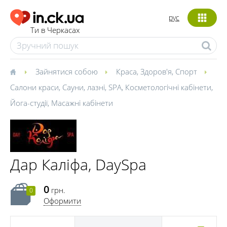
рус
Ти в Черкасах
Зайнятися собою
Краса
,
Здоров'я
,
Спорт
Салони краси
,
Сауни, лазні
,
SPA
,
Косметологічні кабінети
,
Йога-студії
,
Масажні кабінети
Дар Каліфа, DaySpa
0
грн.
0
Оформити