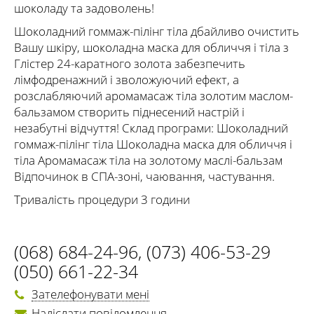
шоколаду та задоволень!
Шоколадний гоммаж-пілінг тіла дбайливо очистить
Вашу шкіру, шоколадна маска для обличчя і тіла з
Глістер 24-каратного золота забезпечить
лімфодренажний і зволожуючий ефект, а
розслабляючий аромамасаж тіла золотим маслом-
бальзамом створить піднесений настрій і
незабутні відчуття! Склад програми: Шоколадний
гоммаж-пілінг тіла Шоколадна маска для обличчя і
тіла Аромамасаж тіла на золотому маслі-бальзам
Відпочинок в СПА-зоні, чаювання, частування.
Тривалість процедури 3 години
(068) 684-24-96
,
(073) 406-53-29
(050) 661-22-34
Зателефонувати мені
Надіслати повідомлення