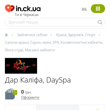
рус
Ти в Черкасах
Зайнятися собою
Краса
,
Здоров'я
,
Спорт
Салони краси
,
Сауни, лазні
,
SPA
,
Косметологічні кабінети
,
Йога-студії
,
Масажні кабінети
Дар Каліфа, DaySpa
0
грн.
0
Оформити