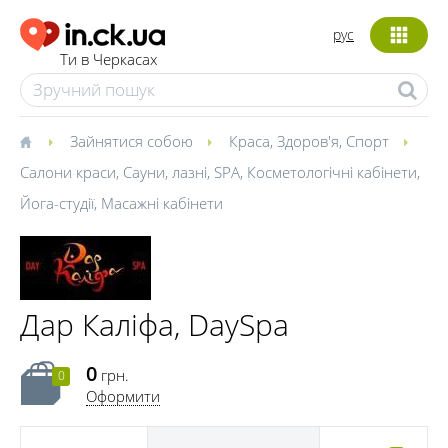
рус
Ти в Черкасах
Зайнятися собою
Краса
,
Здоров'я
,
Спорт
Салони краси
,
Сауни, лазні
,
SPA
,
Косметологічні кабінети
,
Йога-студії
,
Масажні кабінети
Дар Каліфа, DaySpa
0
грн.
0
Оформити