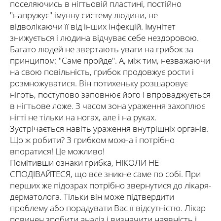
поселяючись в нігтьовій пластині, постійно
"напружує" імунну систему людини, не
відволікаючи її від інших інфекцій. Імунітет
знижується і людина відчуває себе нездоровою.
Багато людей не звертають уваги на грибок за
принципом: "Саме пройде". А, між тим, незважаючи
на свою повільність, грибок продовжує рости і
розмножуватися. Він потихеньку розшаровує
ніготь, поступово заповнює його і впроваджується
в нігтьове ложе. З часом зона ураження захоплює
нігті не тільки на ногах, але і на руках.
Зустрічається навіть ураження внутрішніх органів.
Що ж робити? З грибком можна і потрібно
впоратися! Це можливо!
Помітивши ознаки грибка, НІКОЛИ НЕ
СПОДІВАЙТЕСЯ, що все зникне саме по собі. При
перших же підозрах потрібно звернутися до лікаря-
дерматолога. Тільки він може підтвердити
проблему або порадувати Вас її відсутністю. Лікар
повинен зробити аналіз і визначити наявність і