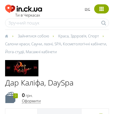
рус
Ти в Черкасах
Зайнятися собою
Краса
,
Здоров'я
,
Спорт
Салони краси
,
Сауни, лазні
,
SPA
,
Косметологічні кабінети
,
Йога-студії
,
Масажні кабінети
Дар Каліфа, DaySpa
0
грн.
0
Оформити