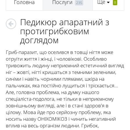
Ще
Головна
Послуги
8
235
Педикюр апаратний з
протигрибковим
доглядом
Гриб-паразит, що оселився в товщі нігтя може
отруїти життя і жінці, і чоловікові. Особливо
тривожить людину неприємний естетичний вигляд
ніг – жовті, нігті кришаться з темними зеленими,
синіми і навіть чорними плямами, шкіра на
пальчиках, яка постійно лущиться і тріскається...
Але, головна проблема, на думку нашого
спеціаліста-подолога, не тільки в неприємному
зовнішньому вигляді, але і в стані здоров'я в
цілому. Мова йде про серйозну проблему, яка
носить назву ОНІХОМІКОЗ і чинить негативний
вплив на весь організм людини. Грибок,