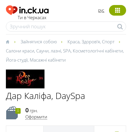
рус
Ти в Черкасах
Зайнятися собою
Краса
,
Здоров'я
,
Спорт
Салони краси
,
Сауни, лазні
,
SPA
,
Косметологічні кабінети
,
Йога-студії
,
Масажні кабінети
Дар Каліфа, DaySpa
0
грн.
0
Оформити