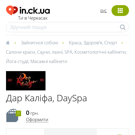
рус
Ти в Черкасах
Зайнятися собою
Краса
,
Здоров'я
,
Спорт
Салони краси
,
Сауни, лазні
,
SPA
,
Косметологічні кабінети
,
Йога-студії
,
Масажні кабінети
Дар Каліфа, DaySpa
0
грн.
0
Оформити