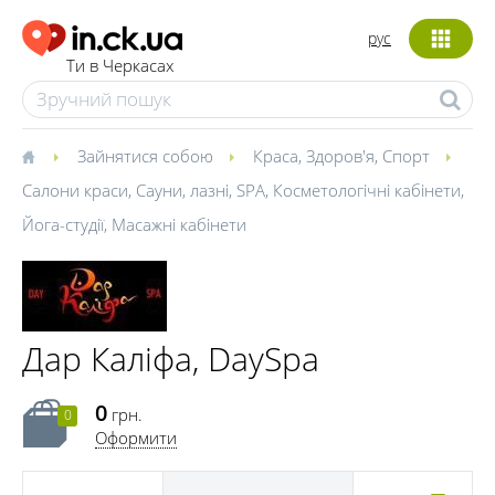
рус
Ти в Черкасах
Зайнятися собою
Краса
,
Здоров'я
,
Спорт
Салони краси
,
Сауни, лазні
,
SPA
,
Косметологічні кабінети
,
Йога-студії
,
Масажні кабінети
Дар Каліфа, DaySpa
0
грн.
0
Оформити