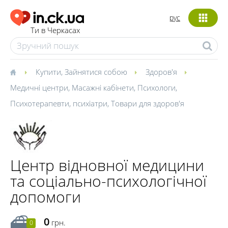
рус
Ти в Черкасах
Купити
,
Зайнятися собою
Здоров'я
Медичні центри
,
Масажні кабінети
,
Психологи
,
Психотерапевти, психіатри
,
Товари для здоров'я
Центр відновної медицини
та соціально-психологічної
допомоги
0
грн.
0