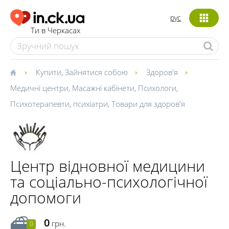
рус
Ти в Черкасах
Купити
,
Зайнятися собою
Здоров'я
Медичні центри
,
Масажні кабінети
,
Психологи
,
Психотерапевти, психіатри
,
Товари для здоров'я
Центр відновної медицини
та соціально-психологічної
допомоги
0
грн.
0