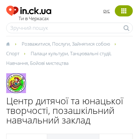
рус
Ти в Черкасах
Розважитися
,
Послуги
,
Зайнятися собою
Спорт
Палаци культури
,
Танцювальні студії
,
Навчання
,
Бойові мистецтва
Центр дитячої та юнацької
творчості, позашкільний
навчальний заклад