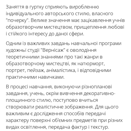
Заняття в гуртку сприяють виробленню
індивідуального авторського стилю, власного
"почерку". Велике значення має зацікавлення учнів
образотворчим мистецтвом, прищеплення любові
і стійкого інтересу до даної сфери.
Одним із важливих завдань навчальної програми
художньї студії "Вернісаж" є оволодіння
теоретичними знаннями про такі жанри в
образотворчому мистецтві, як натюрморт,
портрет, пейзаж, анімалістика, і відповідними
практичними навичками.
В процесі навчання, виконуючи різнопланові
завдання, учень, окрім вивчення декоративно-
площинного стилю, поступово вчиться
створювати реалістичне зображення. Для цього
важливим є дослідження способів передачі
характеру поверхні об’ємних предметів при різних
видах освітлення, передача фактур і текстур.