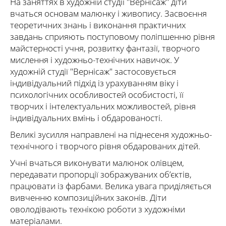
На заняттях в художній студії "Вернісаж" діти
вчаться основам малюнку і живопису. Засвоєння
теоретичних знань і виконання практичних
завдань сприяють поступовому поліпшенню рівня
майстерності учня, розвитку фантазії, творчого
мислення і художньо-технічних навичок. У
художній студії "Вернісаж" застосовується
індивідуальний підхід із урахуванням віку і
психологічних особливостей особистості, її
творчих і інтелектуальних можливостей, рівня
індивідуальних вмінь і обдарованості.
Великі зусилля направлені на піднесеня художньо-
технічного і творчого рівня обдарованих дітей.
Учні вчаться виконувати малюнок олівцем,
передавати пропорції зображуваних об’єктів,
працювати із фарбами. Велика увага приділяється
вивченню композиційних законів. Діти
оволодівають технікою роботи з художніми
матеріалами.