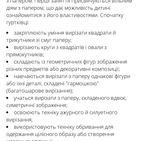
з папером. Перші заняття присвячуються вільним
діям з папером, що дає можливість дитині
ознайомитися з його властивостями. Спочатку
гуртківці:
закріплюють уміння вирізати квадрати й
трикутники зі смуг паперу;
вирізають круги з квадратів і овали з
прямокутників;
складають із геометричних фігур зображення
різних предметів або декоративні композиції;
навчаються вирізати з паперу однакові фігури
або їхні деталі, складені "гармошкою"
(багатошарове вирізання);
учаться вирізати з паперу, складеного вдвоє,
симетричні зображення;
освоюють техніку ажурного й силуетного
вирізання;
використовують техніку обривання для
одержання цілісного образу або створення