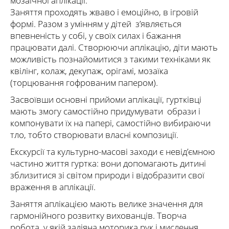
мозаїчної аплікації.
Заняття проходять жваво і емоційно, в ігровій
формі. Разом з умінням у дітей з’являється
впевненість у собі, у своїх силах і бажання
працювати далі. Створюючи аплікацію, діти мають
можливість познайомитися з такими техніками як
квілінг, колаж, декупаж, орігамі, мозаїка
(торцювання гофрованим папером).
Засвоївши основні прийоми аплікації, гуртківці
мають змогу самостійно придумувати образи і
компонувати їх на папері, самостійно вибираючи
тло, тобто створювати власні композиції.
Екскурсії та культурно-масові заходи є невід’ємною
частино життя гуртка: вони допомагають дитині
зблизитися зі світом природи і відобразити свої
враження в аплікації.
Заняття аплікацією мають велике значення для
гармонійного розвитку вихованців. Творча
робота, у якій задіяна моторика рук і мислення,