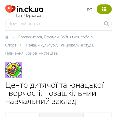
рус
Ти в Черкасах
Розважитися
,
Послуги
,
Зайнятися собою
Спорт
Палаци культури
,
Танцювальні студії
,
Навчання
,
Бойові мистецтва
Центр дитячої та юнацької
творчості, позашкільний
навчальний заклад