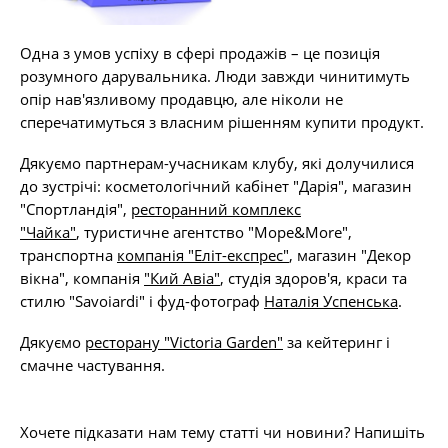
Одна з умов успіху в сфері продажів – це позиція
розумного дарувальника. Люди завжди чинитимуть
опір нав'язливому продавцю, але ніколи не
сперечатимуться з власним рішенням купити продукт.
Дякуємо партнерам-учасникам клубу, які долучилися
до зустрічі: косметологічний кабінет "Дарія", магазин
"Спортландія",
ресторанний комплекс
"Чайка"
, туристичне агентство "Море&More",
транспортна
компанія "Еліт-експрес"
, магазин "Декор
вікна", компанія
"Кий Авіа"
, студія здоров'я, краси та
стилю "Savoiardi" і фуд-фотограф
Наталія Успенська
.
Дякуємо
ресторану "Victoria Garden"
за кейтеринг і
смачне частування.
Хочете підказати нам тему статті чи новини? Напишіть