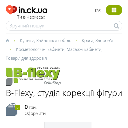
рус
Ти в Черкасах
Купити
,
Зайнятися собою
Краса
,
Здоров'я
Косметологічні кабінети
,
Масажні кабінети
,
Товари для здоров'я
B-Flexy, студія корекції фігури
0
грн.
0
Оформити