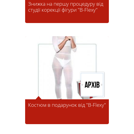
Знижка на першу процедуру від
студії корекції фігури "B-Flexy"
Архів
Костюм в подарунок від "B-Flexy"