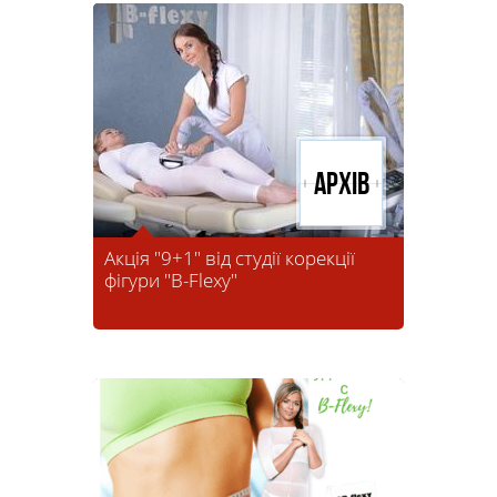
Архів
Акція "9+1" від студії корекції
фігури "B-Flexy"