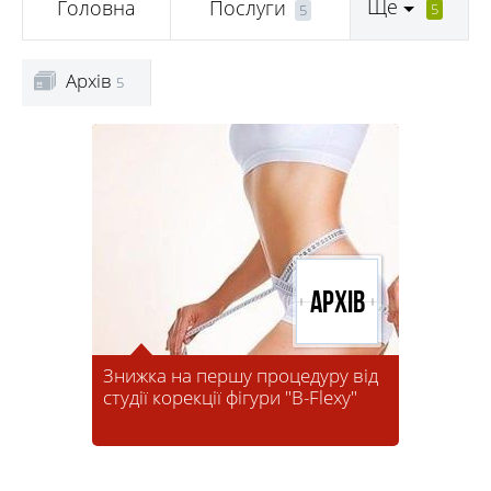
Ще
Головна
Послуги
5
5
Архів
5
Архів
Знижка на першу процедуру від
студії корекції фігури "B-Flexy"