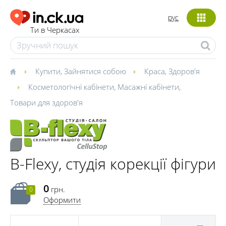
рус
Ти в Черкасах
Купити
,
Зайнятися собою
Краса
,
Здоров'я
Косметологічні кабінети
,
Масажні кабінети
,
Товари для здоров'я
B-Flexy, студія корекції фігури
0
грн.
0
Оформити