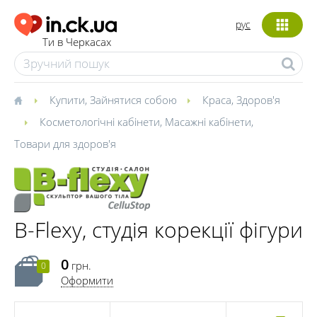
рус
Ти в Черкасах
Купити
,
Зайнятися собою
Краса
,
Здоров'я
Косметологічні кабінети
,
Масажні кабінети
,
Товари для здоров'я
B-Flexy, студія корекції фігури
0
грн.
0
Оформити