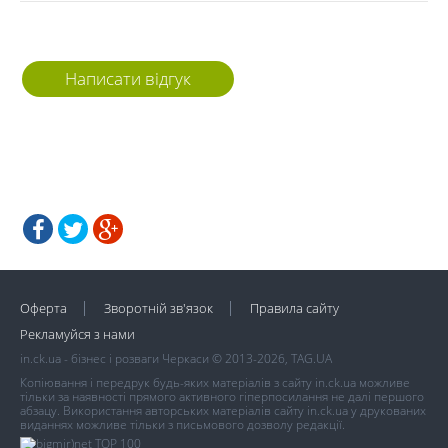
Написати відгук
Оферта
Зворотній зв'язок
Правила сайту
Рекламуйся з нами
in.ck.ua - бізнес і розваги Черкаси © 2013-2026, TAG.UA
Копіювання і передрук будь-яких матеріалів з сайту in.ck.ua можливе
тільки за наявності прямого активного гіперпосилання не далі першого
абзацу. Використання авторських матеріалів сайту in.ck.ua у друкованих
виданнях можливе тільки з письмового дозволу редакції.