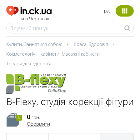
рус
Ти в Черкасах
Купити
,
Зайнятися собою
Краса
,
Здоров'я
Косметологічні кабінети
,
Масажні кабінети
,
Товари для здоров'я
B-Flexy, студія корекції фігури
0
грн.
0
Оформити