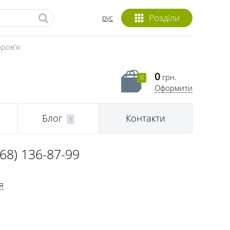
Розділи
рус
оров'я
0
грн.
0
Оформити
Блог
Контакти
1
068) 136-87-99
я