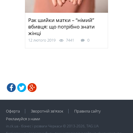
Рак шийки матки – “німий”
вбивця: що потрібно знати
жінці
12 лютого 2019
7441
0
Оферта
Зворотній зв'язок
Правила сайту
Рекламуйся з нами
in.ck.ua - бізнес і розваги Черкаси © 2013-2026, TAG.UA