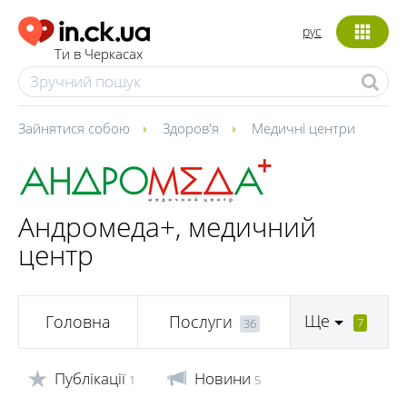
рус
Ти в Черкасах
Зайнятися собою
Здоров'я
Медичні центри
Андромеда+, медичний
центр
Ще
Головна
Послуги
7
36
Публікації
Новини
1
5