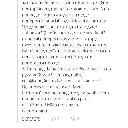
закладу не йшлося, - вона просто постійно
повторювала, що це неможливо, і все. А на
приведені мною аргументи щодо
попередніх аналізів відповіла, далі цитата:
"То дєвочки просто хочуть бути дуже
добрими." (Серйозно?!) До того ж у Вашій
відповіді попередньому коментатору
нижче, аналізи якої взагалі було втрачено,
Ви пишите, що їх таки можна відправити на
e-mail, варто лише зателефонувати і
попросити про це.
3. Попередні аназізи взагалі було видано на
руки моїй мамі! Про яку, вбіса,
конфіденційність Ви зараз тут пишите?!
На цьому я прощаюся з Вами.
Розбирайтеся попередньо у ситуації, перш
ніж писати такі коментарі на рівні
офіційного SMM-спеціаліста.
Гарного дня!
Відповісти
1
0