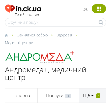
рус
Ти в Черкасах
Зайнятися собою
Здоров'я
Медичні центри
Андромеда+, медичний
центр
Ще
Головна
Послуги
7
36