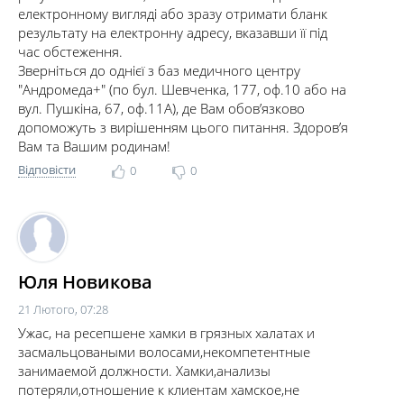
електронному вигляді або зразу отримати бланк
результату на електронну адресу, вказавши її під
час обстеження.
Зверніться до однієї з баз медичного центру
"Андромеда+" (по бул. Шевченка, 177, оф.10 або на
вул. Пушкіна, 67, оф.11А), де Вам обов’язково
допоможуть з вирішенням цього питання. Здоров’я
Вам та Вашим родинам!
Відповісти
0
0
Юля Новикова
21 Лютого, 07:28
Ужас, на ресепшене хамки в грязных халатах и
засмальцоваными волосами,некомпетентные
занимаемой должности. Хамки,анализы
потеряли,отношение к клиентам хамское,не