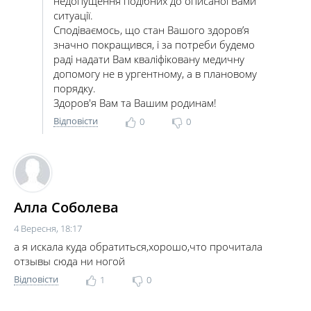
недопущення подібних до описаної Вами
ситуації.
Сподіваємось, що стан Вашого здоров’я
значно покращився, і за потреби будемо
раді надати Вам кваліфіковану медичну
допомогу не в ургентному, а в плановому
порядку.
Здоров'я Вам та Вашим родинам!
Відповісти
0
0
Алла Соболева
4 Вересня, 18:17
а я искала куда обратиться,хорошо,что прочитала
отзывы сюда ни ногой
Відповісти
1
0