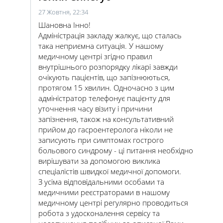
27 Жовтня, 22:34
Шановна Інно!
Адміністрація закладу жалкує, що сталась
така неприємна ситуація. У нашому
медичному центрі згідно правил
внутрішнього розпорядку лікарі завжди
очікують пацієнтів, що запізнюються,
протягом 15 хвилин. Одночасно з цим
адміністратор телефонує пацієнту для
уточнення часу візиту і причини
запізнення, також на консультативний
прийом до гасроентеролога ніколи не
записують при симптомах гострого
больового синдрому - ці питання необхідно
вирішувати за допомогою виклика
спеціалістів швидкої медичної допомоги.
З усіма відповідальними особами та
медичними реєстраторами в нашому
медичному центрі регулярно проводиться
робота з удосконалення сервісу та