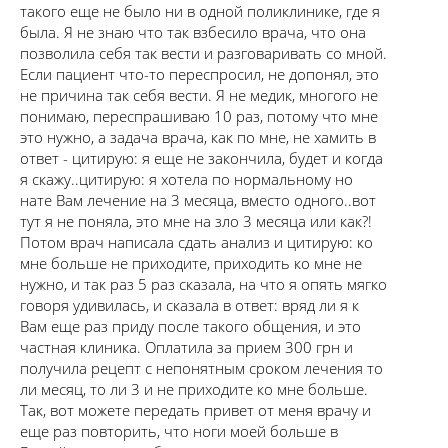
такого еще не было ни в одной поликлинике, где я
была. Я не знаю что так взбесило врача, что она
позволила себя так вести и разговаривать со мной.
Если пациент что-то переспросил, не допонял, это
не причина так себя вести. Я не медик, многого не
понимаю, переспрашиваю 10 раз, потому что мне
это нужно, а задача врача, как по мне, не хамить в
ответ - цитирую: я еще не закончила, будет и когда
я скажу..цитирую: я хотела по нормальному но
нате Вам лечение на 3 месяца, вместо одного..вот
тут я не поняла, это мне на зло 3 месяца или как?!
Потом врач написала сдать анализ и цитирую: ко
мне больше не приходите, приходить ко мне не
нужно, и так раз 5 раз сказала, на что я опять мягко
говоря удивилась, и сказала в ответ: вряд ли я к
Вам еще раз приду после такого общения, и это
частная клиника. Оплатила за прием 300 грн и
получила рецепт с непонятным сроком лечения то
ли месяц, то ли 3 и не приходите ко мне больше.
Так, вот можете передать привет от меня врачу и
еще раз повторить, что ноги моей больше в