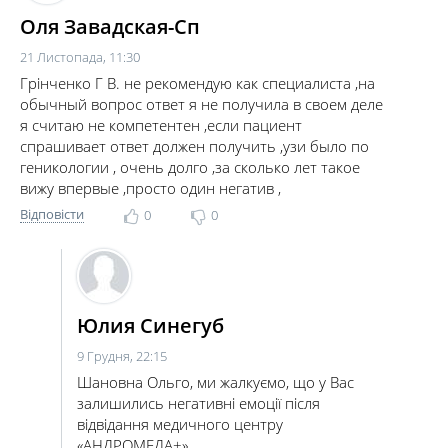
Оля Завадская-Сп
21 Листопада, 11:30
Грінченко Г В. не рекомендую как специалиста ,на
обычный вопрос ответ я не получила в своем деле
я считаю не компетентен ,если пациент
спрашивает ответ должен получить ,узи было по
геникологии , очень долго ,за сколько лет такое
вижу впервые ,просто один негатив ,
Відповісти
0
0
Юлия Синегуб
9 Грудня, 22:15
Шановна Ольго, ми жалкуємо, що у Вас
залишились негативні емоції після
відвідання медичного центру
«АНДРОМЕДА+».