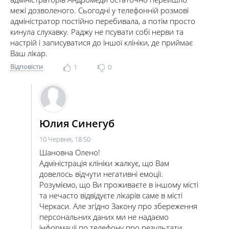
межі дозволеного. Сьогодні у телефонній розмові
адміністратор постійно перебивала, а потім просто
кинула слухавку. Раджу не псувати собі нерви та
настрій і записуватися до іншої клініки, де приймає
Ваш лікар.
Відповісти
1
0
Юлия Синегуб
10 Червня, 18:50
Шановна Олено!
Адміністрація клініки жалкує, що Вам
довелось відчути негативні емоції.
Розуміємо, що Ви проживаєте в іншому місті
та нечасто відвідуєте лікарів саме в місті
Черкаси. Але згідно Закону про збереження
персональних даних ми не надаємо
інформаціі по телефону про результати