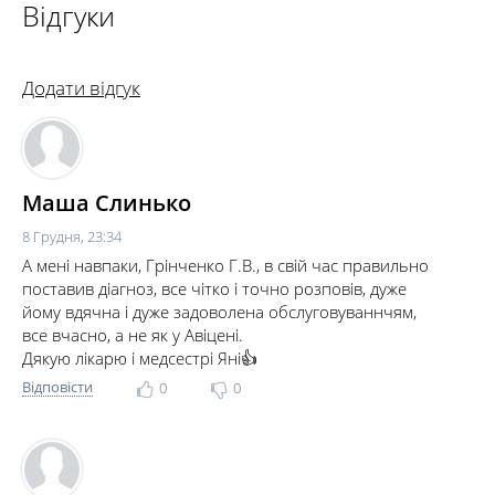
Відгуки
Додати відгук
Маша Слинько
8 Грудня, 23:34
А мені навпаки, Грінченко Г.В., в свій час правильно
поставив діагноз, все чітко і точно розповів, дуже
йому вдячна і дуже задоволена обслуговуваннчям,
все вчасно, а не як у Авіцені.
Дякую лікарю і медсестрі Яні👍
Відповісти
0
0