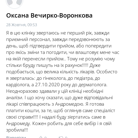
Оксана Вечирко-Воронкова
28 Жовтня, 09:53
Я в цю клініку звертаюсь не перший рік, завжди
приємний персонал, завжди передзвонюють за
день, щоб підтвердити прийом, або попередити
про якісь зміни та погодити, чи влаштовує мене час
на якій перенесли прийом.. Тому не розумію чому
стільки бруду пишуть на їх рахунок!!!!! Дуже
подобається, що велика кількість лікарів. Особисто
я зверталась: до гінеколога, до педіатра, до
кардіолога, а 27.10.2020 року до дерматолога.
Неодноразово здавали у цій клініці необхідні
аналізи. І що хочу сказати, що дуже відповідальні
лікарі співпрацюють з Андромедою. Я готова
платити кошти, за те, щоб оглянув саме спеціаліст
своєї справи!!!! І надалі буду зіертатись саме в
Андромеду. Кожен робить для себе вибір і я свій
зробила!!!
Відповісти