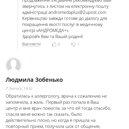
продовження з’ясування рекомендуємо Вам
звернутись з листом на електронну пошту
адміністрації
andromedaplus@2upost.com
Керівництво завжди готове до діалогу для
покращення якості послуг в медичному
центрі «АНДРОМЕДА+».
Здоров’я Вам та Вашій родині!
Відповісти
0
1
Людмила Зобенько
7 Лютого, 19:32
Обратилась к аллергологу, врача к сожалению не
запомнила, а жаль. Первый раз попала в Ваш
центр и мне врач помогла, за что ей тогда спасибо,
спасла меня можно так сказать, было
действительно плохо, но когда я пришла на
повторный прием, получила шок от общения,