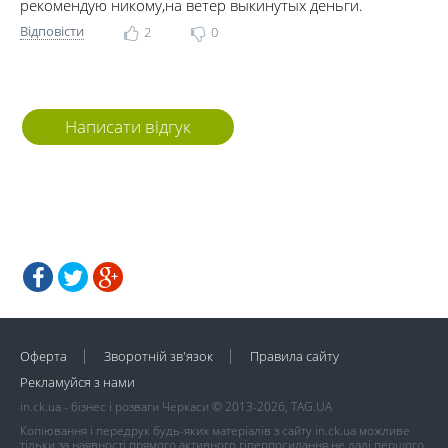
рекомендую никому,на ветер выкинутых деньги.
Відповісти
2
0
Написати відгук
Оферта
Зворотній зв'язок
Правила сайту
Рекламуйся з нами
in.ck.ua - бізнес і розваги Черкаси © 2013-2026, TAG.UA
Копіювання і передрук будь-яких матеріалів з сайту in.ck.ua можливе
тільки за наявності прямого активного гіперпосилання не далі першого