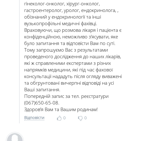
гінеколог-онколог, хірург-онколог,
гастроентеролог, уролог, ендокринолога, ,
обізнаний у ендокринології та інші
вузькопрофільні медичні фахівці.
Враховуючи, що розмова лікаря і пацієнта є
конфіденційною, неможливо з’ясувати, яке
було запитання та відповісти Вам по суті.
Тому запрошуємо Вас з результатами
проведеного дослідження до наших лікарів,
які ж справленими експертами з різних
напрямків медицини, які під час фахової
консультації нададуть після огляду виважені
та обгрунтовані вичерпні відповіді на усі
Ваші запитання.
Попередній запис за тел. реєстратури
(067)650-65-08.
Здоров’я Вам та Вашим родинам!
Відповісти
0
0