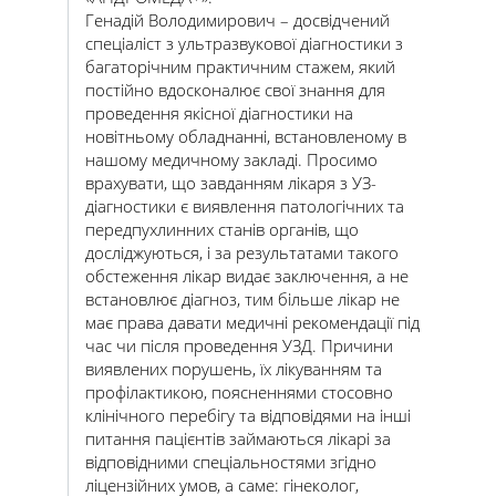
Генадій Володимирович – досвідчений
спеціаліст з ультразвукової діагностики з
багаторічним практичним стажем, який
постійно вдосконалює свої знання для
проведення якісної діагностики на
новітньому обладнанні, встановленому в
нашому медичному закладі. Просимо
врахувати, що завданням лікаря з УЗ-
діагностики є виявлення патологічних та
передпухлинних станів органів, що
досліджуються, і за результатами такого
обстеження лікар видає заключення, а не
встановлює діагноз, тим більше лікар не
має права давати медичні рекомендації під
час чи після проведення УЗД. Причини
виявлених порушень, їх лікуванням та
профілактикою, поясненнями стосовно
клінічного перебігу та відповідями на інші
питання пацієнтів займаються лікарі за
відповідними спеціальностями згідно
ліцензійних умов, а саме: гінеколог,